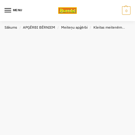
MENU
0
Sākums
APĢĒRBI BĒRNIEM
Meiteņu apģērbi
Kleitas meitenēm
Klei
/
/
/