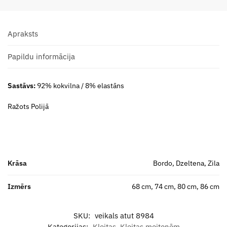
Apraksts
Papildu informācija
Sastāvs:
92% kokvilna / 8% elastāns
Ražots Polijā
Krāsa
Bordo, Dzeltena, Zila
Izmērs
68 cm, 74 cm, 80 cm, 86 cm
SKU:
veikals atut 8984
Kategorijas:
Kleitas
,
Kleitas meitenēm