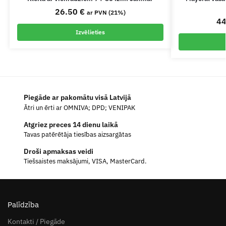
26.50
€
ar PVN (21%)
4
Izvēlieties
Piegāde ar pakomātu visā Latvijā
Ātri un ērti ar OMNIVA; DPD; VENIPAK
Atgriez preces 14 dienu laikā
Tavas patērētāja tiesības aizsargātas
Droši apmaksas veidi
Tiešsaistes maksājumi, VISA, MasterCard.
Palīdzība
Kontakti / Piegāde