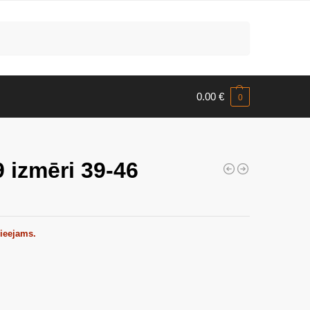
Meklēt
0.00
€
0
 izmēri 39-46
pieejams.