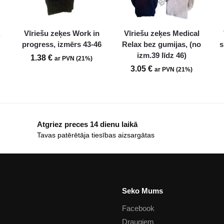
.
Vīriešu zeķes Work in
Vīriešu zeķes Medical
progress, izmērs 43-46
Relax bez gumijas, (no
s
izm.39 līdz 46)
1.38
€
ar PVN (21%)
3.05
€
ar PVN (21%)
Atgriez preces 14 dienu laikā
Tavas patērētāja tiesības aizsargātas
Seko Mums
Facebook
Draugiem