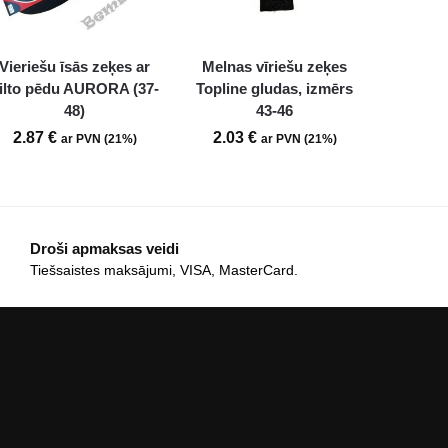
Vieriešu īsās zeķes ar
Melnas vīriešu zeķes
ilto pēdu AURORA (37-
Topline gludas, izmērs
48)
43-46
2.87
€
2.03
€
ar PVN (21%)
ar PVN (21%)
Droši apmaksas veidi
Tiešsaistes maksājumi, VISA, MasterCard.