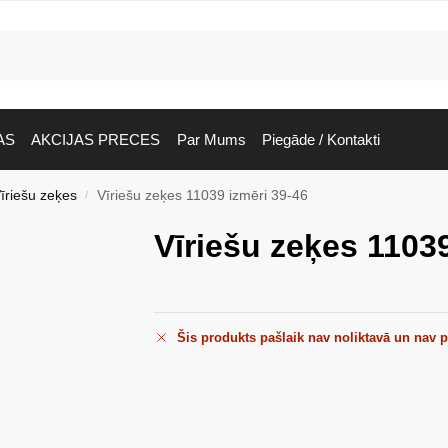
AS
AKCIJAS PRECES
Par Mums
Piegāde / Kontakti
īriešu zeķes
Vīriešu zeķes 11039 izmēri 39-46
/
Vīriešu zeķes 11039
Šis produkts pašlaik nav noliktavā un nav 