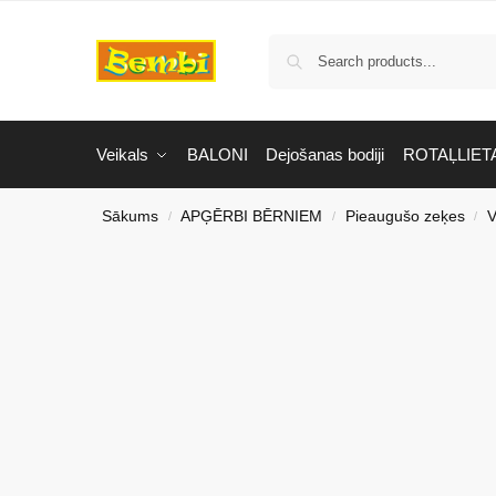
Veikals
BALONI
Dejošanas bodiji
ROTAĻLIET
Sākums
APĢĒRBI BĒRNIEM
Pieaugušo zeķes
V
/
/
/