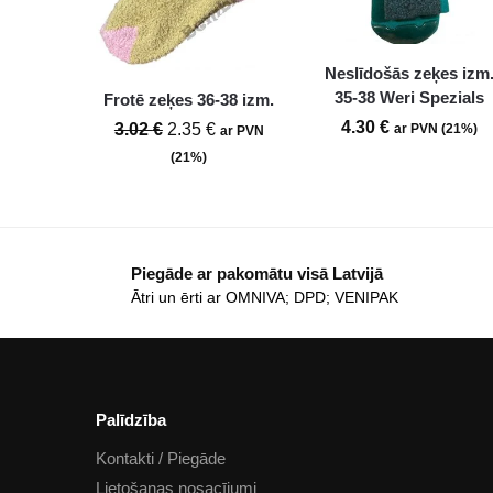
Neslīdošās zeķes izm
35-38 Weri Spezials
Frotē zeķes 36-38 izm.
4.30
€
3.02
€
2.35
€
ar PVN (21%)
ar PVN
(21%)
Piegāde ar pakomātu visā Latvijā
Ātri un ērti ar OMNIVA; DPD; VENIPAK
Palīdzība
Kontakti / Piegāde
Lietošanas nosacījumi