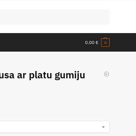
Meklēt
0.00
€
0
)
usa ar platu gumiju