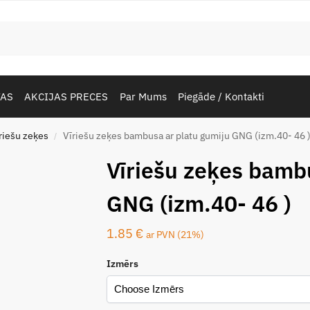
TAS
AKCIJAS PRECES
Par Mums
Piegāde / Kontakti
riešu zeķes
Vīriešu zeķes bambusa ar platu gumiju GNG (izm.40- 46 
/
Vīriešu zeķes bamb
GNG (izm.40- 46 )
1.85
€
ar PVN (21%)
Izmērs