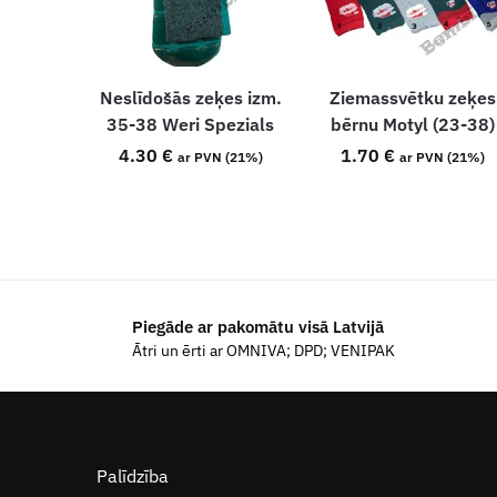
Neslīdošās zeķes izm.
Ziemassvētku zeķes
35-38 Weri Spezials
bērnu Motyl (23-38)
4.30
€
1.70
€
ar PVN (21%)
ar PVN (21%)
Piegāde ar pakomātu visā Latvijā
Ātri un ērti ar OMNIVA; DPD; VENIPAK
Palīdzība