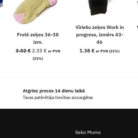
Vīriešu zeķes Work in
Frotē zeķes 36-38
progress, izmērs 43-
izm.
46
3.02
€
2.35
€
1.38
€
ar PVN
ar PVN (21%)
(21%)
Atgriez preces 14 dienu laikā
Tavas patērētāja tiesības aizsargātas
Seko Mums