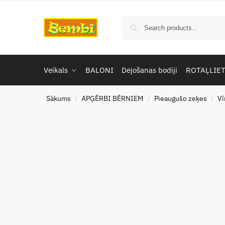
Veikals
BALONI
Dejošanas bodiji
ROTAĻLIE
Sākums
APĢĒRBI BĒRNIEM
Pieaugušo zeķes
Vī
/
/
/