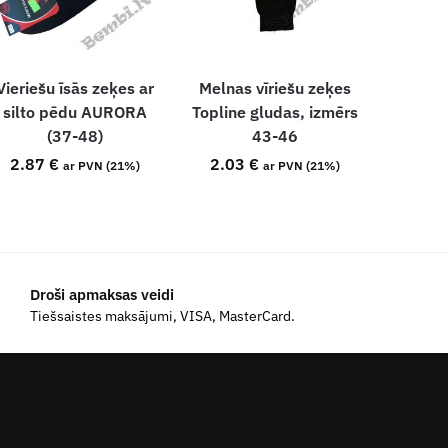
Vieriešu īsās zeķes ar
Melnas vīriešu zeķes
silto pēdu AURORA
Topline gludas, izmērs
(37-48)
43-46
2.87
€
2.03
€
ar PVN (21%)
ar PVN (21%)
Droši apmaksas veidi
Tiešsaistes maksājumi, VISA, MasterCard.