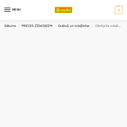
MENU
0
Sākums
PRECES ZĪDAIŅIEM
Grabuļi un rotaļlietas
Vibrējoša rotaļlieta Basil bear Baby ono
/
/
/