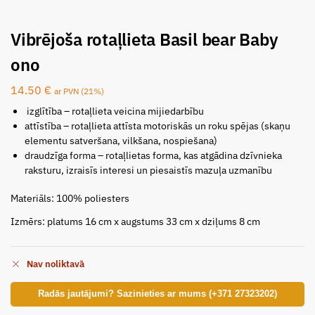
Vibrējoša rotaļlieta Basil bear Baby
ono
14.50
€
ar PVN (21%)
izglītība – rotaļlieta veicina mijiedarbību
attīstība – rotaļlieta attīsta motoriskās un roku spējas (skaņu
elementu satveršana, vilkšana, nospiešana)
draudzīga forma – rotaļlietas forma, kas atgādina dzīvnieka
raksturu, izraisīs interesi un piesaistīs mazuļa uzmanību
Materiāls: 100% poliesters
Izmērs: platums 16 cm x augstums 33 cm x dziļums 8 cm
Nav noliktavā
Radās jautājumi? Sazinieties ar mums (+371 27323202)