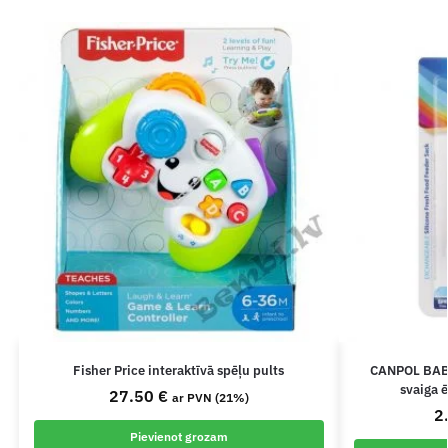
Fisher Price interaktīvā spēļu pults
CANPOL BABI
svaiga 
27.50
€
ar PVN (21%)
2
Pievienot grozam