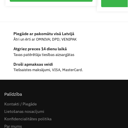
Piegāde ar pakomātu visā Latvijā
Ātri un ērti ar OMNIVA; DPD; VENIPAK
Atgriez preces 14 dienu laikā
Tavas patērētāja tiesības aizsargātas
Droši apmaksas veidi
Tiešsaistes maksājumi, VISA, MasterCard.
Palīdzība
Kontakti / Piegāde
Lietošanas nosacījumi
Konfidencialitātes politika
Par mums