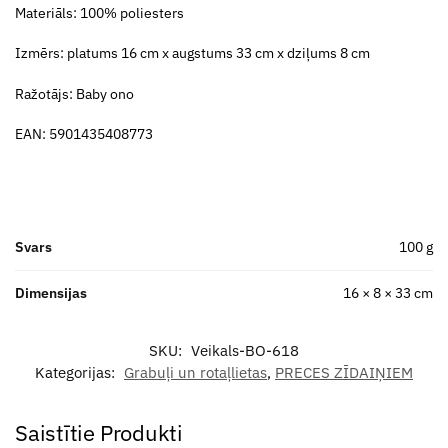
Materiāls: 100% poliesters
Izmērs: platums 16 cm x augstums 33 cm x dziļums 8 cm
Ražotājs: Baby ono
EAN: 5901435408773
Svars
100 g
Dimensijas
16 × 8 × 33 cm
SKU:
Veikals-BO-618
Kategorijas:
Grabuļi un rotaļlietas
,
PRECES ZĪDAIŅIEM
Saistītie Produkti