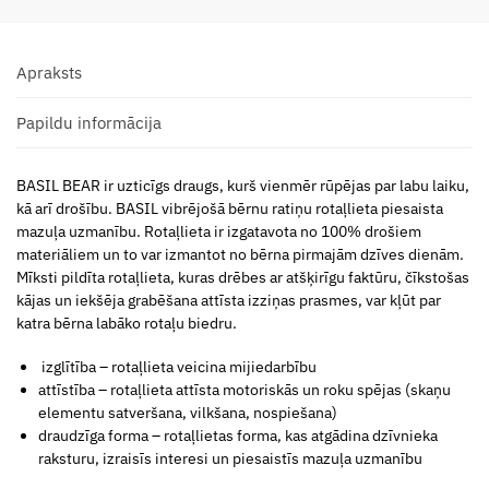
Apraksts
Papildu informācija
BASIL BEAR ir uzticīgs draugs, kurš vienmēr rūpējas par labu laiku,
kā arī drošību. BASIL vibrējošā bērnu ratiņu rotaļlieta piesaista
mazuļa uzmanību. Rotaļlieta ir izgatavota no 100% drošiem
materiāliem un to var izmantot no bērna pirmajām dzīves dienām.
Mīksti pildīta rotaļlieta, kuras drēbes ar atšķirīgu faktūru, čīkstošas
kājas un iekšēja grabēšana attīsta izziņas prasmes, var kļūt par
katra bērna labāko rotaļu biedru.
izglītība – rotaļlieta veicina mijiedarbību
attīstība – rotaļlieta attīsta motoriskās un roku spējas (skaņu
elementu satveršana, vilkšana, nospiešana)
draudzīga forma – rotaļlietas forma, kas atgādina dzīvnieka
raksturu, izraisīs interesi un piesaistīs mazuļa uzmanību