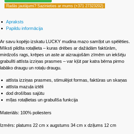
Radās jautājumi? Sazinieties ar mums (+371 27323202)
Apraksts
Papildu informācija
Ar savu kopējo izskatu LUCKY mudina mazo samīļot un spēlēties.
Mīksti pildīta rotaļlieta – kuras drēbes ar dažādām faktūrām,
mirdzošs rags, krēpes un aste ar aizraujošām zīmēm un iekšēju
grabulīti attīsta izziņas prasmes – var kļūt par katra bērna pirmo
labāko draugu un rotaļu draugu.
attīsta izziņas prasmes, stimulējot formas, faktūras un skaņas
attīsta mazuļa iztēli
dod drošības sajūtu
mīļas rotaļlietas un grabulīša funkcija
Materiāls: 100% poliesters
Izmērs: platums 22 cm x augstums 34 cm x dziļums 12 cm