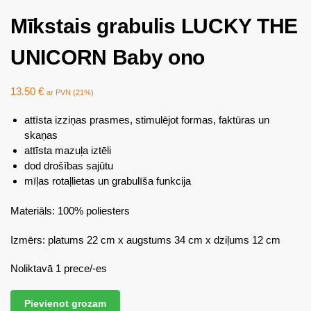
Mīkstais grabulis LUCKY THE
UNICORN Baby ono
13.50
€
ar PVN (21%)
attīsta izziņas prasmes, stimulējot formas, faktūras un
skaņas
attīsta mazuļa iztēli
dod drošības sajūtu
mīļas rotaļlietas un grabulīša funkcija
Materiāls: 100% poliesters
Izmērs: platums 22 cm x augstums 34 cm x dziļums 12 cm
Noliktavā 1 prece/-es
Pievienot grozam