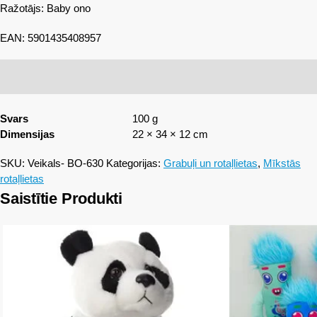
Ražotājs: Baby ono
EAN: 5901435408957
Svars
100 g
Dimensijas
22 × 34 × 12 cm
SKU:
Veikals- BO-630
Kategorijas:
Grabuļi un rotaļlietas
,
Mīkstās
rotaļlietas
Saistītie Produkti