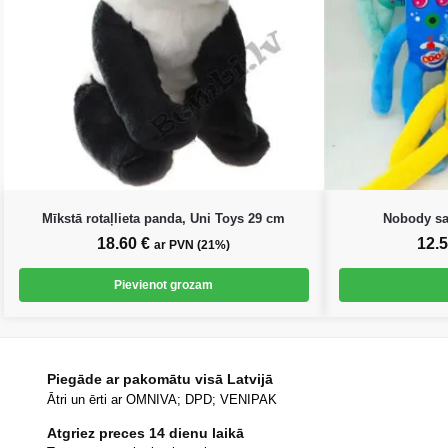
Mīkstā rotaļlieta panda, Uni Toys 29 cm
Nobody sau
18.60
€
12.
ar PVN (21%)
Pievienot grozam
Piegāde ar pakomātu visā Latvijā
Ātri un ērti ar OMNIVA; DPD; VENIPAK
Atgriez preces 14 dienu laikā