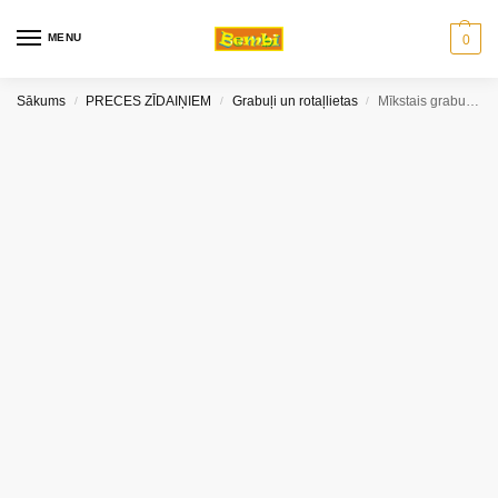
MENU
0
Sākums
PRECES ZĪDAIŅIEM
Grabuļi un rotaļlietas
Mīkstais grabulis LUCKY THE UNICORN Baby ono
/
/
/