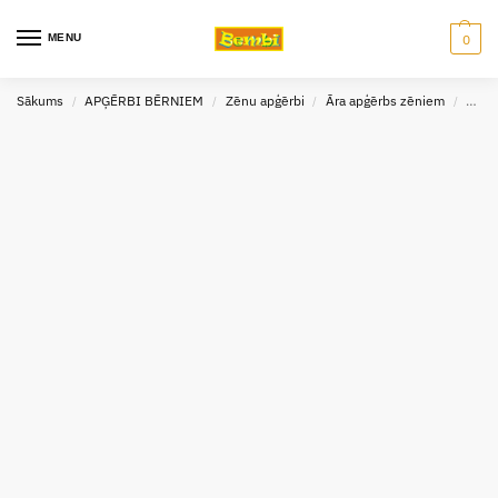
MENU
0
Sākums
APĢĒRBI BĒRNIEM
Zēnu apģērbi
Āra apģērbs zēniem
Cepu
/
/
/
/