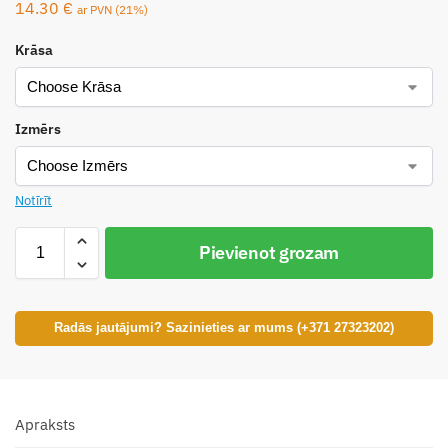
14.30
€
ar PVN (21%)
Krāsa
Izmērs
Notīrīt
Pievienot grozam
Radās jautājumi? Sazinieties ar mums (+371 27323202)
Apraksts