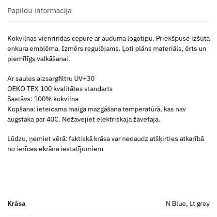
Papildu informācija
Kokvilnas vienrindas cepure ar auduma logotipu. Priekšpusē izšūta
enkura emblēma. Izmērs regulējams. Ļoti plāns materiāls, ērts un
piemīlīgs valkāšanai.
Ar saules aizsargfiltru UV+30
OEKO TEX 100 kvalitātes standarts
Sastāvs: 100% kokvilna
Kopšana: ieteicama maiga mazgāšana temperatūrā, kas nav
augstāka par 40C. Nežāvējiet elektriskajā žāvētājā.
Lūdzu, ņemiet vērā: faktiskā krāsa var nedaudz atšķirties atkarībā
no ierīces ekrāna iestatījumiem
Krāsa
N Blue, Lt grey