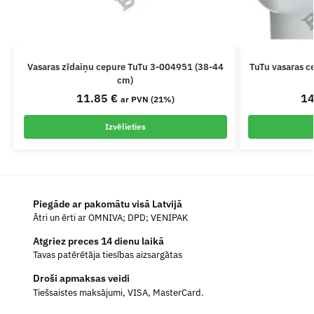
Vasaras zīdaiņu cepure TuTu 3-004951 (38-44
TuTu vasaras c
cm)
11.85
€
1
ar PVN (21%)
Izvēlieties
Piegāde ar pakomātu visā Latvijā
Ātri un ērti ar OMNIVA; DPD; VENIPAK
Atgriez preces 14 dienu laikā
Tavas patērētāja tiesības aizsargātas
Droši apmaksas veidi
Tiešsaistes maksājumi, VISA, MasterCard.