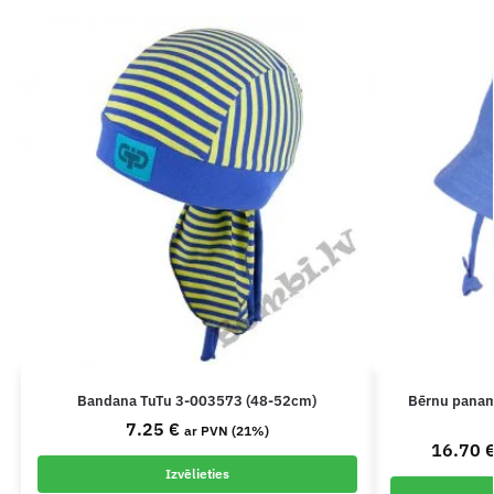
Bandana TuTu 3-003573 (48-52cm)
Bērnu panam
7.25
€
ar PVN (21%)
16.70
Izvēlieties