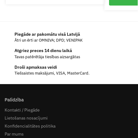
Piegāde ar pakomātu visā Latvijā
Ātri un ērti ar OMNIVA; DPD; VENIPAK
Atgriez preces 14 dienu laikā
Tavas patērētāja tiesības aizsargātas
Droši apmaksas veidi
Tiešsaistes maksājumi, VISA, MasterCard.
Palīdzība
Kontakti / Piegāde
Lietošanas nosacījumi
Konfidencialitātes politika
Par mums