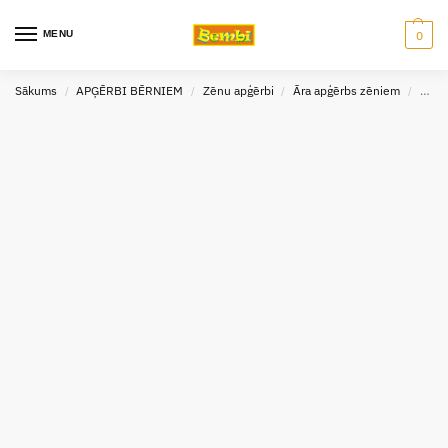
MENU
0
Sākums
APĢĒRBI BĒRNIEM
Zēnu apģērbi
Āra apģērbs zēniem
Cepu
/
/
/
/