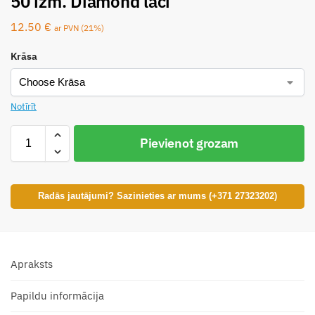
50 izm. Diamond lāči
12.50
€
ar PVN (21%)
Krāsa
Notīrīt
Pievienot grozam
Radās jautājumi? Sazinieties ar mums (+371 27323202)
Apraksts
Papildu informācija