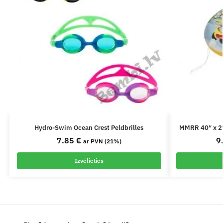
Hydro-Swim Ocean Crest Peldbrilles
MMRR 40″ x 27
7.85
€
9
ar PVN (21%)
Izvēlieties