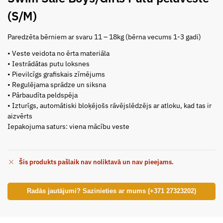
(S/M)
Paredzēta bērniem ar svaru 11 – 18kg (bērna vecums 1-3 gadi)
• Veste veidota no ērta materiāla
• Iestrādātas putu loksnes
• Pievilcīgs grafiskais zīmējums
• Regulējama sprādze un siksna
• Pārbaudīta peldspēja
• Izturīgs, automātiski bloķējošs rāvējslēdzējs ar atloku, kad tas ir
aizvērts
Iepakojuma saturs: viena mācību veste
Šis produkts pašlaik nav noliktavā un nav pieejams.
Radās jautājumi? Sazinieties ar mums (+371 27323202)