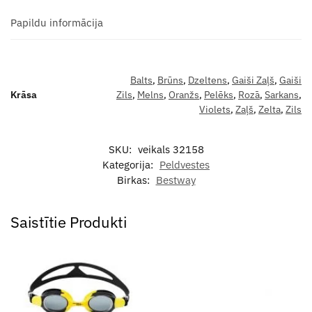
Papildu informācija
Balts
,
Brūns
,
Dzeltens
,
Gaiši Zaļš
,
Gaiši
Krāsa
Zils
,
Melns
,
Oranžs
,
Pelēks
,
Rozā
,
Sarkans
,
Violets
,
Zaļš
,
Zelta
,
Zils
SKU:
veikals 32158
Kategorija:
Peldvestes
Birkas:
Bestway
Saistītie Produkti