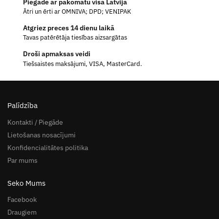
Piegāde ar pakomātu visā Latvijā
Ātri un ērti ar OMNIVA; DPD; VENIPAK
Atgriez preces 14 dienu laikā
Tavas patērētāja tiesības aizsargātas
Droši apmaksas veidi
Tiešsaistes maksājumi, VISA, MasterCard.
Palīdzība
Kontakti / Piegāde
Lietošanas nosacījumi
Konfidencialitātes politika
Par mums
Seko Mums
Facebook
Draugiem