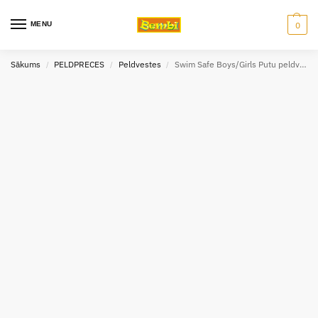
MENU
0
Sākums
PELDPRECES
Peldvestes
Swim Safe Boys/Girls Putu peldveste (S/M)
/
/
/