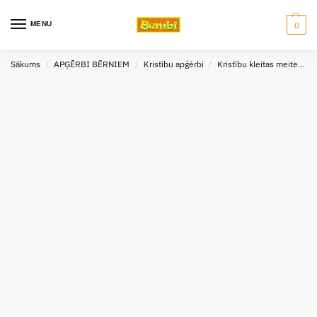
MENU
0
Sākums
APĢĒRBI BĒRNIEM
Kristību apģērbi
Kristību kleitas meitenēm
/
/
/