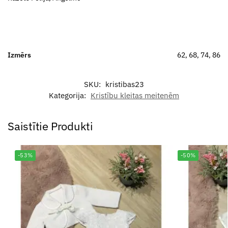
Izmērs
62, 68, 74, 86
SKU:
kristibas23
Kategorija:
Kristību kleitas meitenēm
Saistītie Produkti
-53%
-50%