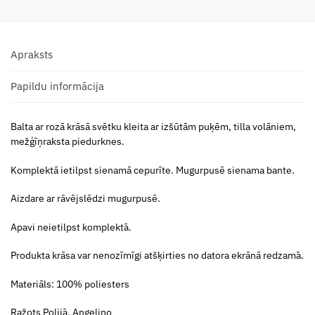
Apraksts
Papildu informācija
Balta ar rozā krāsā svētku kleita ar izšūtām puķēm, tilla volāniem,
mežģīņraksta piedurknes.
Komplektā ietilpst sienamā cepurīte. Mugurpusē sienama bante.
Aizdare ar rāvējslēdzi mugurpusē.
Apavi neietilpst komplektā.
Produkta krāsa var nenozīmīgi atšķirties no datora ekrānā redzamā.
Materiāls: 100% poliesters
Ražots Polijā, Angelino