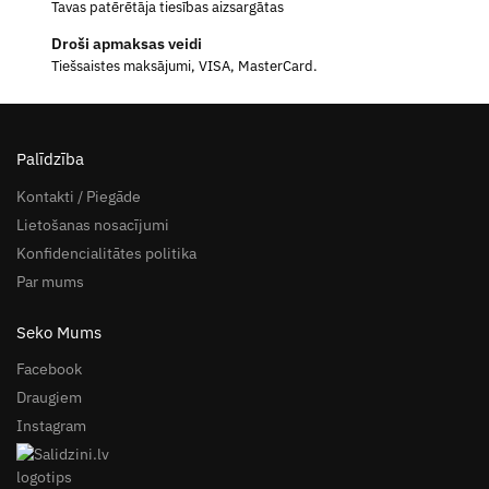
Tavas patērētāja tiesības aizsargātas
Droši apmaksas veidi
Tiešsaistes maksājumi, VISA, MasterCard.
Palīdzība
Kontakti / Piegāde
Lietošanas nosacījumi
Konfidencialitātes politika
Par mums
Seko Mums
Facebook
Draugiem
Instagram