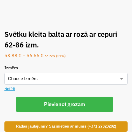
Svētku kleita balta ar rozā ar cepuri
62-86 izm.
53.88
€
–
56.66
€
ar PVN (21%)
Izmērs
Notīrīt
Pievienot grozam
Radās jautājumi? Sazinieties ar mums (+371 27323202)