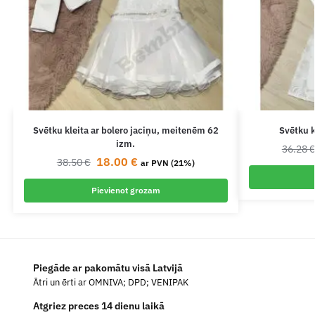
Svētku kleita ar bolero jaciņu, meitenēm 62
Svētku k
izm.
36.28
18.00
€
38.50
€
ar PVN (21%)
Pievienot grozam
Piegāde ar pakomātu visā Latvijā
Ātri un ērti ar OMNIVA; DPD; VENIPAK
Atgriez preces 14 dienu laikā