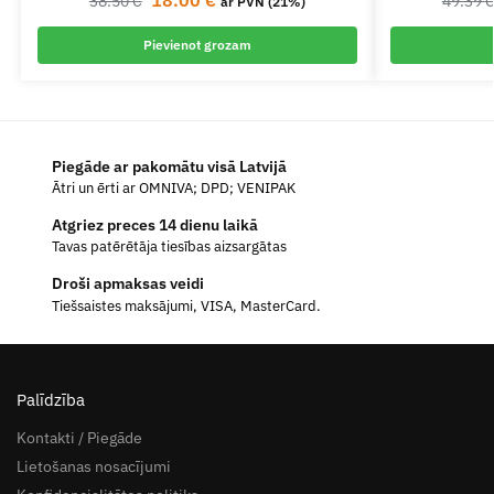
38.50
€
49.39
ar PVN (21%)
Pievienot grozam
Piegāde ar pakomātu visā Latvijā
Ātri un ērti ar OMNIVA; DPD; VENIPAK
Atgriez preces 14 dienu laikā
Tavas patērētāja tiesības aizsargātas
Droši apmaksas veidi
Tiešsaistes maksājumi, VISA, MasterCard.
Palīdzība
Kontakti / Piegāde
Lietošanas nosacījumi