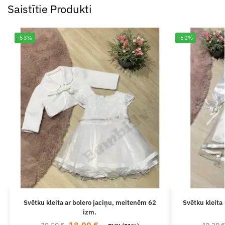
Saistītie Produkti
-53%
-60%
Svētku kleita ar bolero jaciņu, meitenēm 62
Svētku kleita 
izm.
18.00
€