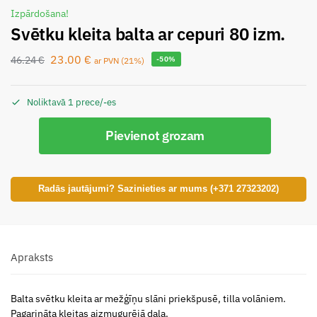
Izpārdošana!
Svētku kleita balta ar cepuri 80 izm.
23.00
€
46.24
€
-50%
ar PVN (21%)
Noliktavā 1 prece/-es
Pievienot grozam
Radās jautājumi? Sazinieties ar mums (+371 27323202)
Apraksts
Balta svētku kleita ar mežģīņu slāni priekšpusē, tilla volāniem.
Pagarināta kleitas aizmugurējā daļa.