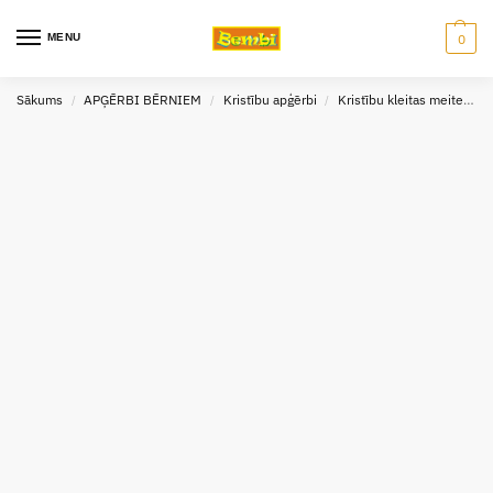
MENU
0
Sākums
APĢĒRBI BĒRNIEM
Kristību apģērbi
Kristību kleitas meitenēm
/
/
/