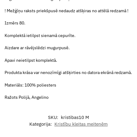
! Mežģīņu raksts priekšpusē nedaudz atšķiras no attēlā redzamā !
Izmērs 80.
Komplektā ietilpst sienamā cepurīte.
Aizdare ar rāvējslēdzi mugurpusē.
Apavi neietilpst komplektā.
Produkta krāsa var nenozīmīgi atšķirties no datora ekrānā redzamā.
Materiāls: 100% poliesters
Ražots Polijā, Angelino
SKU:
kristibas10 M
Kategorija:
Kristību kleitas meitenēm