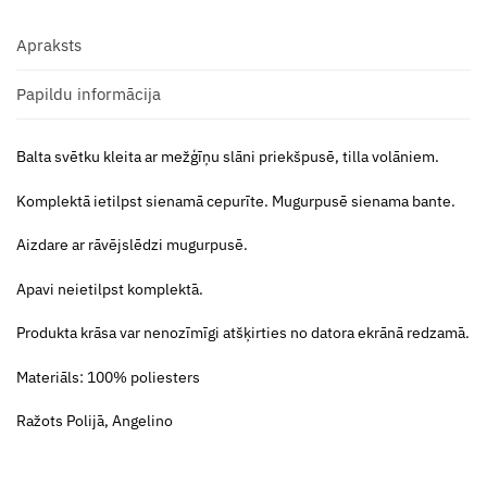
Apraksts
Papildu informācija
Balta svētku kleita ar mežģīņu slāni priekšpusē, tilla volāniem.
Komplektā ietilpst sienamā cepurīte. Mugurpusē sienama bante.
Aizdare ar rāvējslēdzi mugurpusē.
Apavi neietilpst komplektā.
Produkta krāsa var nenozīmīgi atšķirties no datora ekrānā redzamā.
Materiāls: 100% poliesters
Ražots Polijā, Angelino