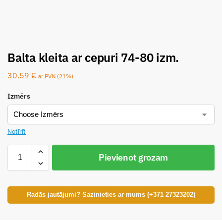
Balta kleita ar cepuri 74-80 izm.
30.59
€
ar PVN (21%)
Izmērs
Notīrīt
Pievienot grozam
Radās jautājumi? Sazinieties ar mums (+371 27323202)