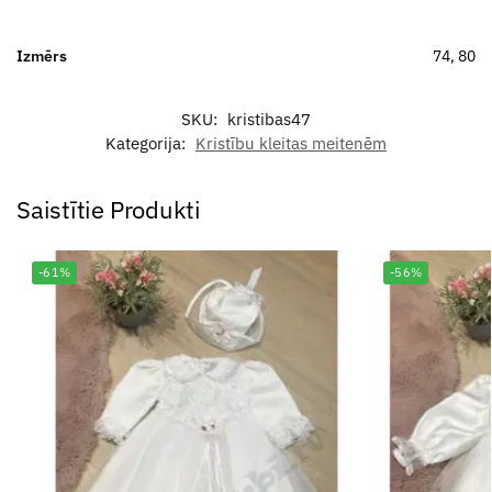
Izmērs
74, 80
SKU:
kristibas47
Kategorija:
Kristību kleitas meitenēm
Saistītie Produkti
-61%
-56%