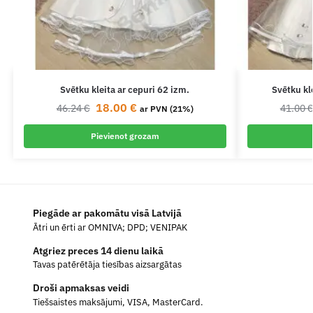
Svētku kleita ar cepuri 62 izm.
Svētku kl
18.00
€
46.24
€
41.00
ar PVN (21%)
Pievienot grozam
Piegāde ar pakomātu visā Latvijā
Ātri un ērti ar OMNIVA; DPD; VENIPAK
Atgriez preces 14 dienu laikā
Tavas patērētāja tiesības aizsargātas
Droši apmaksas veidi
Tiešsaistes maksājumi, VISA, MasterCard.