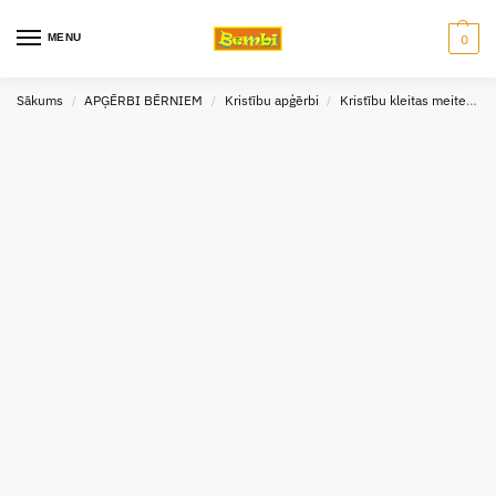
MENU
0
Sākums
APĢĒRBI BĒRNIEM
Kristību apģērbi
Kristību kleitas meitenēm
/
/
/