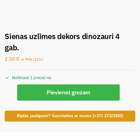
Sienas uzlīmes dekors dinozauri 4
gab.
2.50
€
ar PVN (21%)
Noliktavā 1 prece/-es
Pievienot grozam
Radās jautājumi? Sazinieties ar mums (+371 27323202)