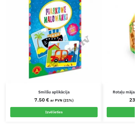
Smilšu aplikācija
Rotaļu māja
7.50
€
2
ar PVN (21%)
Izvēlieties