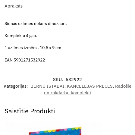
Apraksts
Sienas uzlīmes dekors dinozauri.
Komplektā 4 gab.
1 uzlīmes izmērs : 10,5 x 9 cm
EAN 5901271532922
SKU:
532922
Kategorijas:
BĒRNU ISTABAI
,
KANCELEJAS PRECES
,
Radošie
un rokdarbu komplekti
Saistītie Produkti