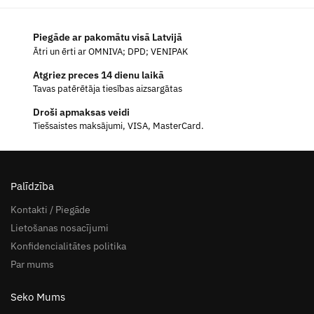
Piegāde ar pakomātu visā Latvijā
Ātri un ērti ar OMNIVA; DPD; VENIPAK
Atgriez preces 14 dienu laikā
Tavas patērētāja tiesības aizsargātas
Droši apmaksas veidi
Tiešsaistes maksājumi, VISA, MasterCard.
Palīdzība
Kontakti / Piegāde
Lietošanas nosacījumi
Konfidencialitātes politika
Par mums
Seko Mums