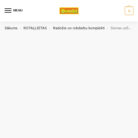
MENU
0
Sākums
ROTAĻLIETAS
Radošie un rokdarbu komplekti
Sienas uzlīmes dekors dinozauri 4 gab.
/
/
/