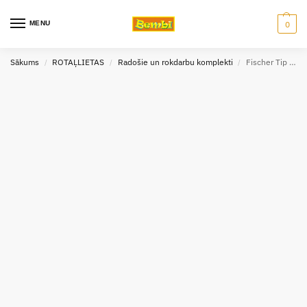
MENU
0
Sākums
ROTAĻLIETAS
Radošie un rokdarbu komplekti
Fischer Tip Panda radošais komplekts
/
/
/