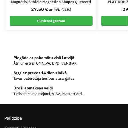
Magnētiskā tāfele Magnetino Shapes Quercetti
PLAY-DOH Zo
27.50
€
2
ar PVN (21%)
Pievienot grozam
Piegāde ar pakomātu visā Latvijā
Ātri un ērti ar OMNIVA; DPD; VENIPAK
Atgriez preces 14 dienu laikā
Tavas patērētāja tiesības aizsargātas
Droši apmaksas veidi
Tiešsaistes maksājumi, VISA, MasterCard.
Palīdzība
Kontakti / Piegāde