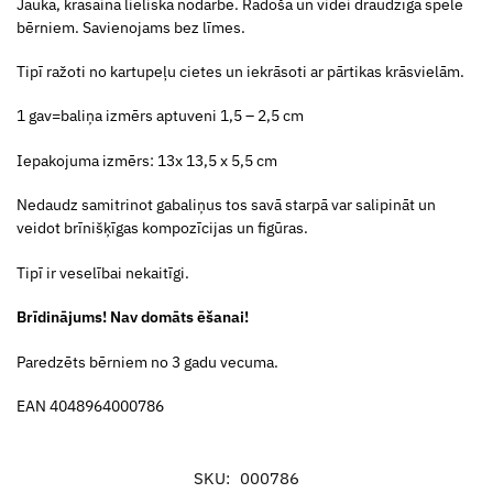
Jauka, krāsaina lieliska nodarbe. Radoša un videi draudzīga spēle
bērniem. Savienojams bez līmes.
Tipī ražoti no kartupeļu cietes un iekrāsoti ar pārtikas krāsvielām.
1 gav=baliņa izmērs aptuveni 1,5 – 2,5 cm
Iepakojuma izmērs: 13x 13,5 x 5,5 cm
Nedaudz samitrinot gabaliņus tos savā starpā var salipināt un
veidot brīnišķīgas kompozīcijas un figūras.
Tipī ir veselībai nekaitīgi.
Brīdinājums! Nav domāts ēšanai!
Paredzēts bērniem no 3 gadu vecuma.
EAN 4048964000786
SKU:
000786