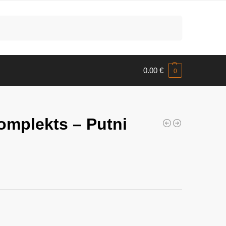
Meklēt
0.00
€
0
omplekts – Putni