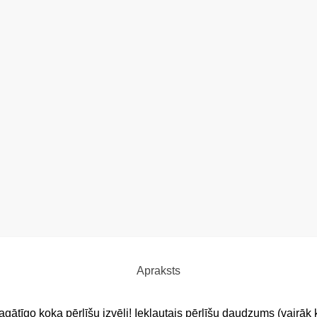
Apraksts
agātīgo koka pērlīšu izvēli! Iekļautais pērlīšu daudzums (vairāk