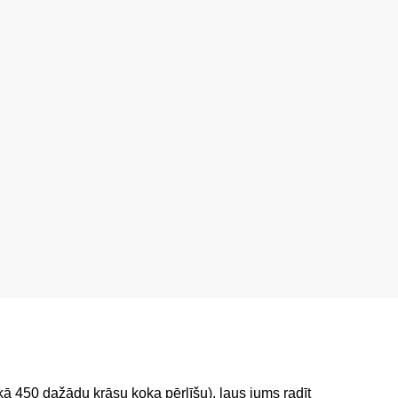
 kā 450 dažādu krāsu koka pērlīšu), ļaus jums radīt