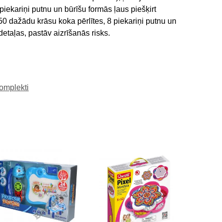
ekariņi putnu un būrīšu formās ļaus piešķirt
0 dažādu krāsu koka pērlītes, 8 piekariņi putnu un
etaļas, pastāv aizrīšanās risks.
omplekti