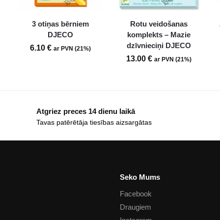
3 otiņas bērniem
Rotu veidošanas
DJECO
komplekts – Mazie
dzīvnieciņi DJECO
6.10
€
ar PVN (21%)
13.00
€
ar PVN (21%)
Atgriez preces 14 dienu laikā
Tavas patērētāja tiesības aizsargātas
Seko Mums
Facebook
Draugiem