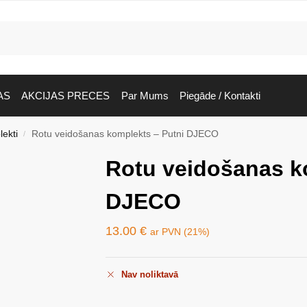
AS
AKCIJAS PRECES
Par Mums
Piegāde / Kontakti
ekti
Rotu veidošanas komplekts – Putni DJECO
/
Rotu veidošanas k
DJECO
13.00
€
ar PVN (21%)
Nav noliktavā