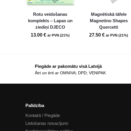
Rotu veidošanas
Magnētiskā tāfele
komplekts – Lapas un
Magnetino Shapes
ziediņi DJECO
Quercetti
13.00
€
27.50
€
ar PVN (21%)
ar PVN (21%)
Piegāde ar pakomātu visā Latvijā
Ātri un ērti ar OMNIVA; DPD; VENIPAK
Palīdzība
Kontakti / Piegāde
Lietošanas nosacījumi