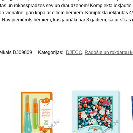
tas un rokassprādzes sev un draudzenēm! Komplektā iekļautie pi
n vienatnē, gan kopā ar citiem bērniem. Komplektā iekļautas 45
 Nav piemērots bērniem, kas jaunāki par 3 gadiem, satur sīkas d
eikals DJ09809
Kategorijas:
DJECO
,
Radošie un rokdarbu k