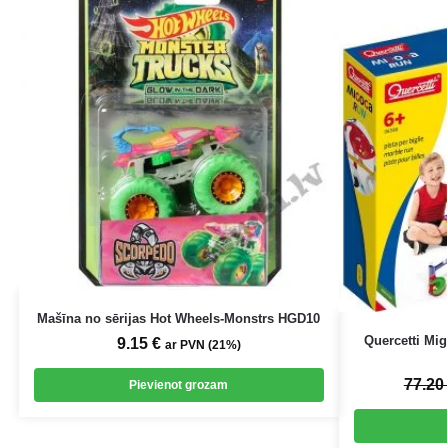
Mašīna no sērijas Hot Wheels-Monstrs HGD10
Quercetti Mi
9.15
€
ar PVN (21%)
77.20
Pievienot grozam