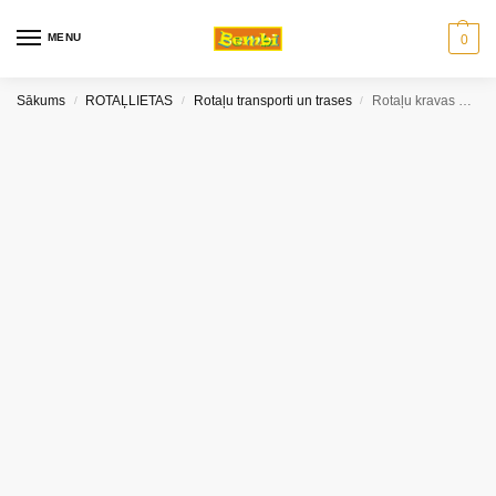
MENU
0
Sākums
ROTAĻLIETAS
Rotaļu transporti un trases
Rotaļu kravas mašīna Cararama
/
/
/