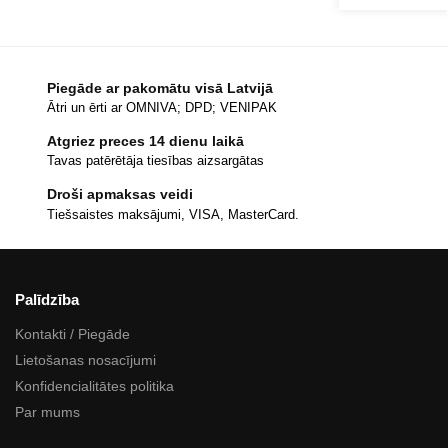
Piegāde ar pakomātu visā Latvijā
Ātri un ērti ar OMNIVA; DPD; VENIPAK
Atgriez preces 14 dienu laikā
Tavas patērētāja tiesības aizsargātas
Droši apmaksas veidi
Tiešsaistes maksājumi, VISA, MasterCard.
Palīdzība
Kontakti / Piegāde
Lietošanas nosacījumi
Konfidencialitātes politika
Par mums