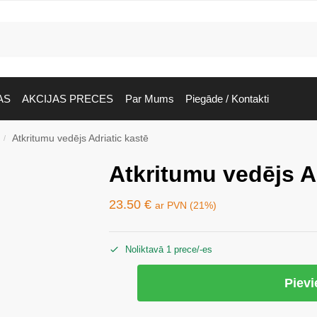
AS
AKCIJAS PRECES
Par Mums
Piegāde / Kontakti
Atkritumu vedējs Adriatic kastē
/
Atkritumu vedējs A
23.50
€
ar PVN (21%)
Noliktavā 1 prece/-es
Piev