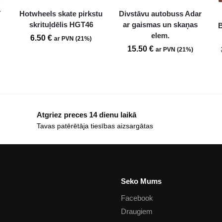
T
Hotwheels skate pirkstu
Divstāvu autobuss Adar
skrituļdēlis HGT46
ar gaismas un skaņas
elem.
6.50
€
ar PVN (21%)
15.50
€
ar PVN (21%)
Atgriez preces 14 dienu laikā
Tavas patērētāja tiesības aizsargātas
Seko Mums
Facebook
Draugiem