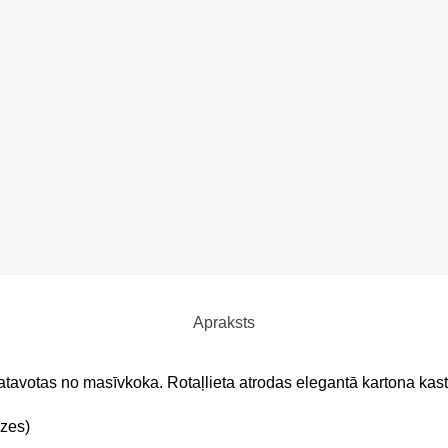
Apraksts
avotas no masīvkoka. Rotaļlieta atrodas elegantā kartona kast
izes)