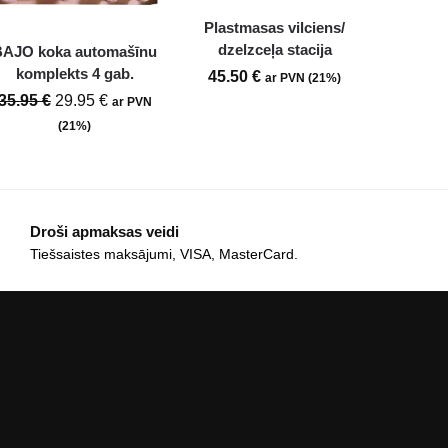
Plastmasas vilciens/
dzelzceļa stacija
BAJO koka automašīnu
komplekts 4 gab.
45.50
€
ar PVN (21%)
35.95
€
29.95
€
ar PVN
(21%)
Droši apmaksas veidi
Tiešsaistes maksājumi, VISA, MasterCard.