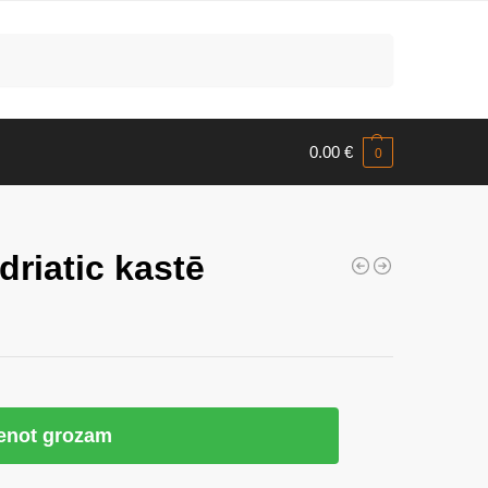
Meklēt
0.00
€
0
driatic kastē
ienot grozam