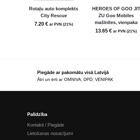
Rotaļu auto komplekts
HEROES OF GOO JI
City Rescue
ZU Goo Mobiles
mašīnītes, vienpaka
7.20
€
ar PVN (21%)
13.65
€
ar PVN (21%)
Piegāde ar pakomātu visā Latvijā
Ātri un ērti ar OMNIVA; DPD; VENIPAK
Palīdzība
Kontakti / Piegāde
Lietošanas nosacījumi