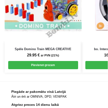
Spēle Domino Train MEGA CREATIVE
bo. Inter
29.95
€
1
ar PVN (21%)
Pievienot grozam
Piegāde ar pakomātu visā Latvijā
Ātri un ērti ar OMNIVA; DPD; VENIPAK
Atgriez preces 14 dienu laikā