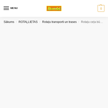
MENU
0
Sākums
ROTAĻLIETAS
Rotaļu transporti un trases
Rotaļu ceļa būves komplekts Cararama
/
/
/