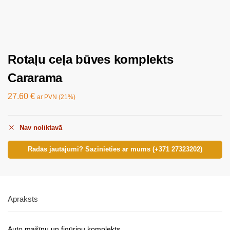
Rotaļu ceļa būves komplekts
Cararama
27.60
€
ar PVN (21%)
Nav noliktavā
Radās jautājumi? Sazinieties ar mums (+371 27323202)
Apraksts
Auto mašīnu un figūriņu komplekts.