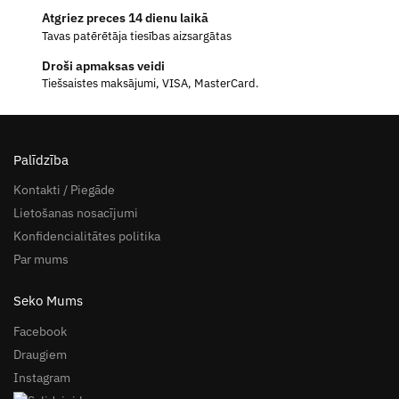
Atgriez preces 14 dienu laikā
Tavas patērētāja tiesības aizsargātas
Droši apmaksas veidi
Tiešsaistes maksājumi, VISA, MasterCard.
Palīdzība
Kontakti / Piegāde
Lietošanas nosacījumi
Konfidencialitātes politika
Par mums
Seko Mums
Facebook
Draugiem
Instagram