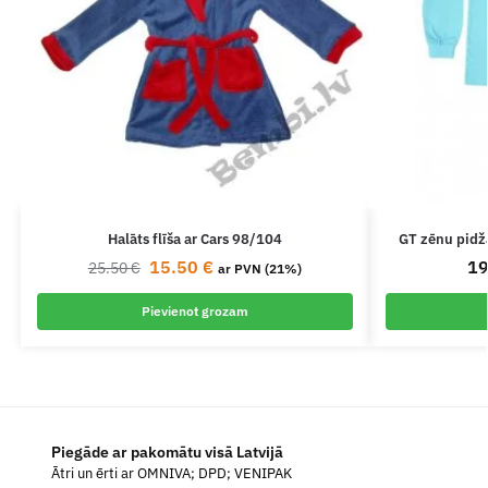
Halāts flīša ar Cars 98/104
GT zēnu pidž
15.50
€
1
25.50
€
ar PVN (21%)
Pievienot grozam
Piegāde ar pakomātu visā Latvijā
Ātri un ērti ar OMNIVA; DPD; VENIPAK