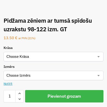
Pidžama zēniem ar tumsā spīdošu
uzrakstu 98-122 izm. GT
13.50
€
ar PVN (21%)
Krāsa
Izmērs
Notīrīt
Pievienot grozam