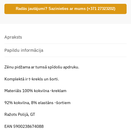
Radās jautājumi? Sazinieties ar mums (+371 27323202)
Apraksts
Papildu informācija
Zēnu pidžama ar tumsā spīdošu apdruku.
Komplektā ir t-krekls un šorti.
Materiāls 100% kokvilna -kreklam
92% kokvilna, 8% elastāns -šortiem
Ražots Polijā, GT
EAN 5900238674088