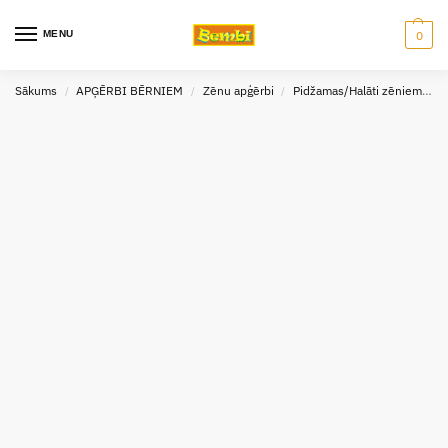
MENU
0
Sākums
APĢĒRBI BĒRNIEM
Zēnu apģērbi
Pidžamas/Halāti zēniem
P
/
/
/