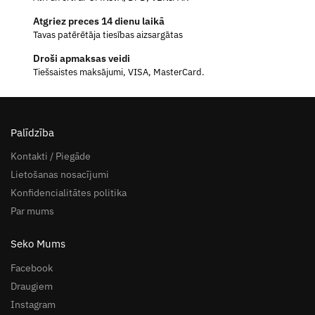
Atgriez preces 14 dienu laikā
Tavas patērētāja tiesības aizsargātas
Droši apmaksas veidi
Tiešsaistes maksājumi, VISA, MasterCard.
Palīdzība
Kontakti / Piegāde
Lietošanas nosacījumi
Konfidencialitātes politika
Par mums
Seko Mums
Facebook
Draugiem
Instagram