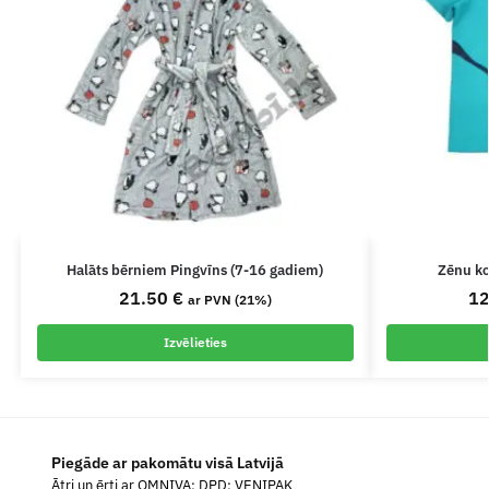
Halāts bērniem Pingvīns (7-16 gadiem)
Zēnu ko
21.50
€
1
ar PVN (21%)
Izvēlieties
Piegāde ar pakomātu visā Latvijā
Ātri un ērti ar OMNIVA; DPD; VENIPAK