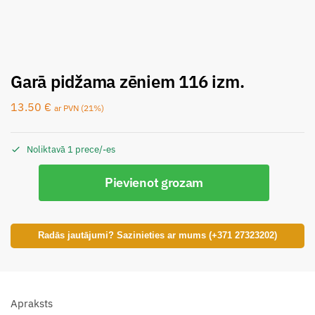
Garā pidžama zēniem 116 izm.
13.50
€
ar PVN (21%)
Noliktavā 1 prece/-es
Pievienot grozam
Radās jautājumi? Sazinieties ar mums (+371 27323202)
Apraksts