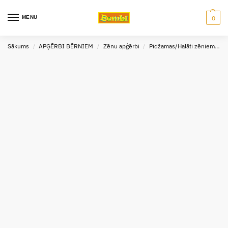
MENU
0
Sākums
APĢĒRBI BĒRNIEM
Zēnu apģērbi
Pidžamas/Halāti zēniem
G
/
/
/