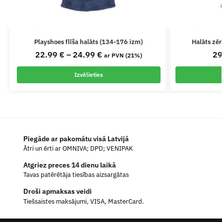
Playshoes flīša halāts (134-176 izm)
Halāts zēn
22.99
€
–
24.99
€
2
ar PVN (21%)
Izvēlieties
Piegāde ar pakomātu visā Latvijā
Ātri un ērti ar OMNIVA; DPD; VENIPAK
Atgriez preces 14 dienu laikā
Tavas patērētāja tiesības aizsargātas
Droši apmaksas veidi
Tiešsaistes maksājumi, VISA, MasterCard.