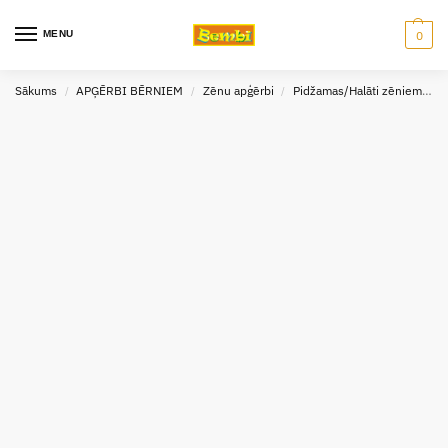
MENU
0
Sākums
APĢĒRBI BĒRNIEM
Zēnu apģērbi
Pidžamas/Halāti zēniem
P
/
/
/