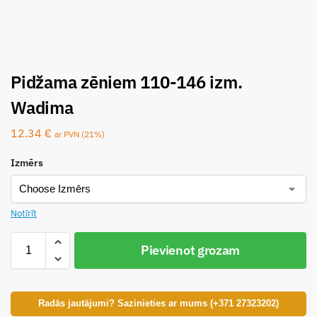
Pidžama zēniem 110-146 izm.
Wadima
12.34
€
ar PVN (21%)
Izmērs
Notīrīt
Pievienot grozam
Radās jautājumi? Sazinieties ar mums (+371 27323202)