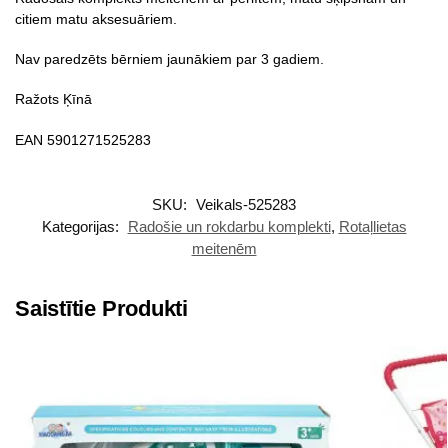
citiem matu aksesuāriem.
Nav paredzēts bērniem jaunākiem par 3 gadiem.
Ražots Ķīnā
EAN 5901271525283
SKU:
Veikals-525283
Kategorijas:
Radošie un rokdarbu komplekti
,
Rotaļlietas
meitenēm
Saistītie Produkti