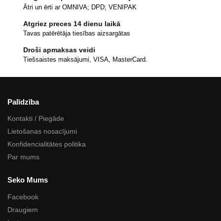
Ātri un ērti ar OMNIVA; DPD; VENIPAK
Atgriez preces 14 dienu laikā
Tavas patērētāja tiesības aizsargātas
Droši apmaksas veidi
Tiešsaistes maksājumi, VISA, MasterCard.
Palīdzība
Kontakti / Piegāde
Lietošanas nosacījumi
Konfidencialitātes politika
Par mums
Seko Mums
Facebook
Draugiem