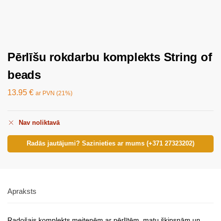
Pērlīšu rokdarbu komplekts String of
beads
13.95
€
ar PVN (21%)
Nav noliktavā
Radās jautājumi? Sazinieties ar mums (+371 27323202)
Apraksts
Radošais komplekts meitenēm ar pērlītēm, matu šķipsnām un