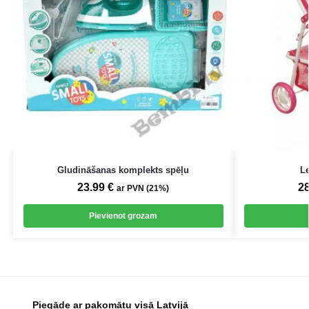
Gludināšanas komplekts spēļu
Le
23.99
€
2
ar PVN (21%)
Pievienot grozam
Piegāde ar pakomātu visā Latvijā