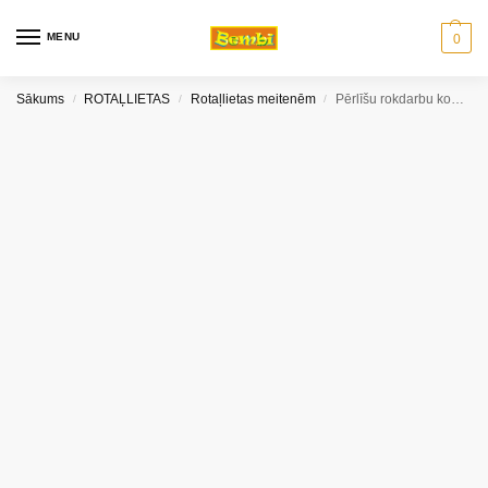
MENU
0
Sākums
ROTAĻLIETAS
Rotaļlietas meitenēm
Pērlīšu rokdarbu komplekts String of beads
/
/
/