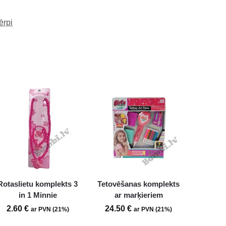
ērpi
Rotaslietu komplekts 3
Tetovēšanas komplekts
in 1 Minnie
ar marķieriem
2.60
€
24.50
€
ar PVN (21%)
ar PVN (21%)