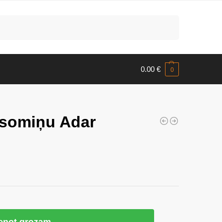
Meklēt
0.00
€
0
 somiņu Adar
ienot grozam