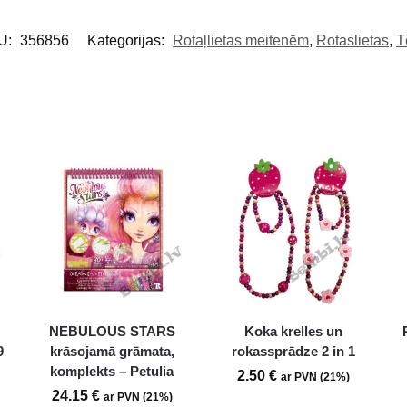
U:
356856
Kategorijas:
Rotaļlietas meitenēm
,
Rotaslietas
,
T
NEBULOUS STARS
Koka krelles un
9
krāsojamā grāmata,
rokassprādze 2 in 1
komplekts – Petulia
2.50
€
ar PVN (21%)
24.15
€
ar PVN (21%)