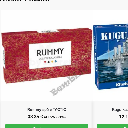
Rummy spēle TACTIC
Kuģu kauj
33.35
€
12.
ar PVN (21%)