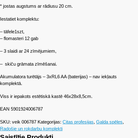
* jostas augstums ar rādiusu 20 cm.
Iestatiet komplektu:
– tāfele1szt,
– flomasteri 12 gab
– 3 slaidi ar 24 zīmējumiem,
– skiču grāmata zīmēšanai.
Akumulatora turētājs – 3xRL6 AA (baterijas) – nav iekļauts
komplektā.
Viss ir iepakots estētiskā kastē 46x28x8,5cm.
EAN 5901924006787
SKU:
veik 006787
Kategorijas:
Citas profesijas
,
Galda spēles
,
Radošie un rokdarbu komplekti
Saistītie Produkti