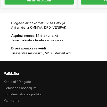
Pievienot grozam
Pi
Piegāde ar pakomātu visā Latvijā
Ātri un ērti ar OMNIVA; DPD; VENIPAK
Atgriez preces 14 dienu laikā
Tavas patērētāja tiesības aizsargātas
Droši apmaksas veidi
Tiešsaistes maksājumi, VISA, MasterCard.
Palīdzība
Kontakti / Piegāde
Lietošanas nosacījumi
Konfidencialitātes politika
Par mums