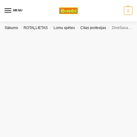
MENU
0
Sākums
ROTAĻLIETAS
Lomu spēles
Citas profesijas
Zīmēšanas projektors DINO zils
/
/
/
/