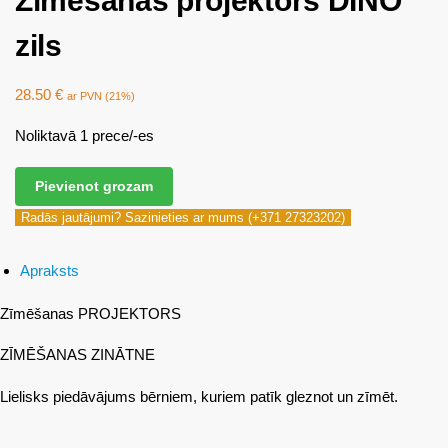
Zīmēšanas projektors DINO
zils
28.50
€
ar PVN (21%)
Noliktavā 1 prece/-es
Pievienot grozam
Radās jautājumi? Sazinieties ar mums (+371 27323202)
Apraksts
Zīmēšanas PROJEKTORS
ZĪMĒŠANAS ZINĀTNE
Lielisks piedāvājums bērniem, kuriem patīk gleznot un zīmēt.