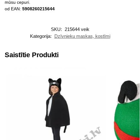
mūsu cepuri.
od EAN:
5908260215644
SKU:
215644 veik
Kategorija:
Dzīvnieku maskas, kostīmi
Saistītie Produkti