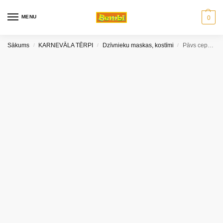
MENU
0
Sākums
KARNEVĀLA TĒRPI
Dzīvnieku maskas, kostīmi
Pāvs cepure
/
/
/