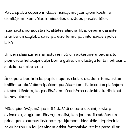
Pāva spalvu cepure ir ideāls risinājums jaunajiem kostīmu
cienītājiem, kuri vēlas iemiesoties dažādos pasaku tēlos.
Izgatavota no augstas kvalitātes stingra filca, cepure garantē
izturību un saglabā savu pareizo formu pat intensīvas spēles
laikā.
Universālais izmērs ar aptuveni 55 cm apkārtmēru padara to
piemērotu lielākajai daļai bērnu galvu, un elastīgā lente nodrošina
stabilu noturību vietā.
Šī cepure būs lielisks papildinājums skolas izrādēm, tematiskām
ballēm un dažādiem īpašiem pasākumiem. Pateicoties plašajam
dizainu klāstam, ko piedāvājam, jūsu bērns noteikti atradīs kaut
ko sev tīkamu.
Mūsu piedāvājumā jau ir 64 dažādi cepuru dizaini, tostarp
dzīvnieku, augļu un dārzeņu motīvi, kas ļauj radīt radošus un
priecīgus kostīmus ikvienam gadījumam. Negaidiet, ieprieciniet
savu bērnu un ļaujiet viņam atklāt fantastisko iztēles pasauli ar