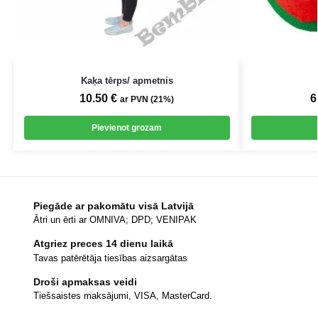
Kaķa tērps/ apmetnis
10.50
€
6
ar PVN (21%)
Pievienot grozam
Piegāde ar pakomātu visā Latvijā
Ātri un ērti ar OMNIVA; DPD; VENIPAK
Atgriez preces 14 dienu laikā
Tavas patērētāja tiesības aizsargātas
Droši apmaksas veidi
Tiešsaistes maksājumi, VISA, MasterCard.