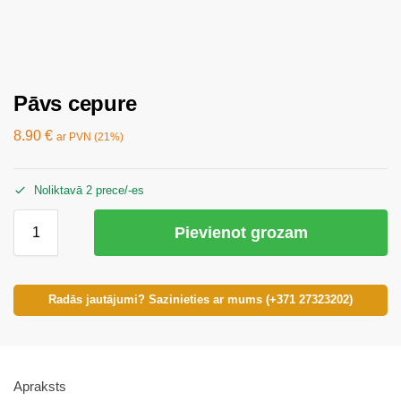
Pāvs cepure
8.90
€
ar PVN (21%)
Noliktavā 2 prece/-es
Pievienot grozam
Radās jautājumi? Sazinieties ar mums (+371 27323202)
Apraksts