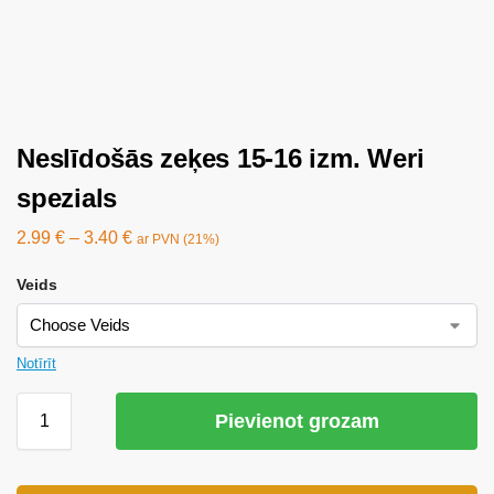
Neslīdošās zeķes 15-16 izm. Weri
spezials
2.99
€
–
3.40
€
ar PVN (21%)
Veids
Notīrīt
Pievienot grozam