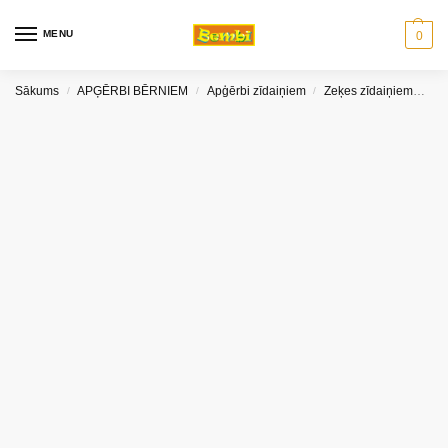
MENU
0
Sākums
APĢĒRBI BĒRNIEM
Apģērbi zīdaiņiem
Zeķes zīdaiņiem
Ne
/
/
/