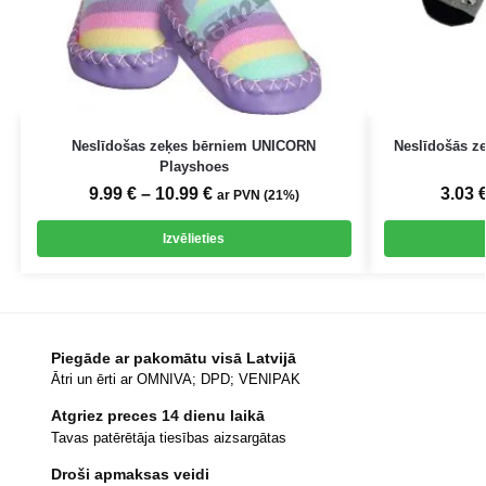
Neslīdošas zeķes bērniem UNICORN
Neslīdošās z
Playshoes
9.99
€
–
10.99
€
3.03
ar PVN (21%)
Izvēlieties
Piegāde ar pakomātu visā Latvijā
Ātri un ērti ar OMNIVA; DPD; VENIPAK
Atgriez preces 14 dienu laikā
Tavas patērētāja tiesības aizsargātas
Droši apmaksas veidi