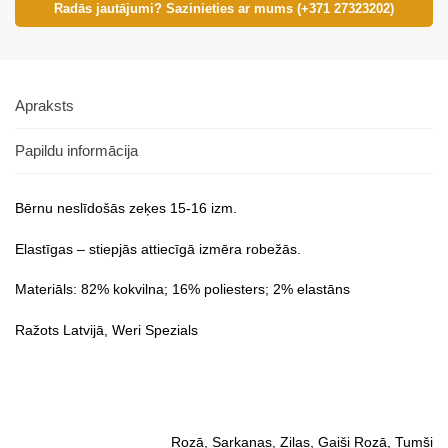
Radās jautājumi? Sazinieties ar mums (+371 27323202)
Apraksts
Papildu informācija
Bērnu neslīdošās zeķes 15-16 izm.
Elastīgas – stiepjās attiecīgā izmēra robežās.
Materiāls: 82% kokvilna; 16% poliesters; 2% elastāns
Ražots Latvijā, Weri Spezials
Rozā, Sarkanas, Zilas, Gaiši Rozā, Tumši