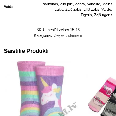
sarkanas, Zila pīle, Zebra, Vabolīte, Melns
Veids
zaķis, Zaļš zaķis, Lillā zaķis, Varde,
Tīģeris, Zaļš tīģeris
SKU:
neslīd.zeķes 15-16
Kategorija:
Zeķes zīdaiņiem
Saistītie Produkti