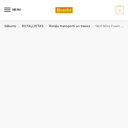
MENU
0
Sākums
ROTAĻLIETAS
Rotaļu transporti un trases
Nerf Nitro Foam cars, putu mašīnas
/
/
/