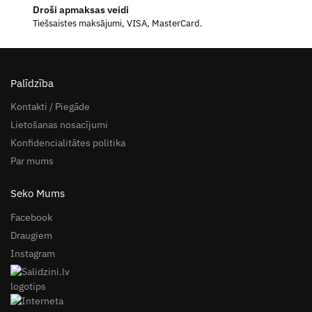
Droši apmaksas veidi
Tiešsaistes maksājumi, VISA, MasterCard.
Palīdzība
Kontakti / Piegāde
Lietošanas nosacījumi
Konfidencialitātes politika
Par mums
Seko Mums
Facebook
Draugiem
Instagram