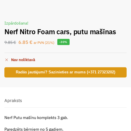
Izpārdošana!
Nerf Nitro Foam cars, putu mašīnas
6.85
€
9.85
€
-30%
ar PVN (21%)
Nav noliktavā
Radās jautājumi? Sazinieties ar mums (+371 27323202)
Apraksts
Nerf Putu mašīnu komplekts 3 gab.
Paredzēts bērniem no 5 gadiem.