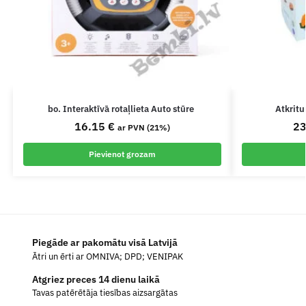
bo. Interaktīvā rotaļlieta Auto stūre
Atkritu
16.15
€
2
ar PVN (21%)
Pievienot grozam
Piegāde ar pakomātu visā Latvijā
Ātri un ērti ar OMNIVA; DPD; VENIPAK
Atgriez preces 14 dienu laikā
Tavas patērētāja tiesības aizsargātas