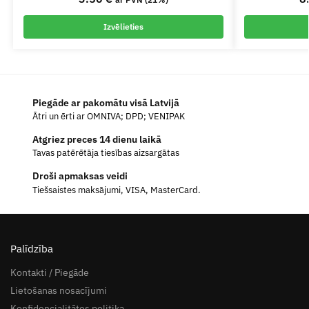
Izvēlieties
Piegāde ar pakomātu visā Latvijā
Ātri un ērti ar OMNIVA; DPD; VENIPAK
Atgriez preces 14 dienu laikā
Tavas patērētāja tiesības aizsargātas
Droši apmaksas veidi
Tiešsaistes maksājumi, VISA, MasterCard.
Palīdzība
Kontakti / Piegāde
Lietošanas nosacījumi
Konfidencialitātes politika