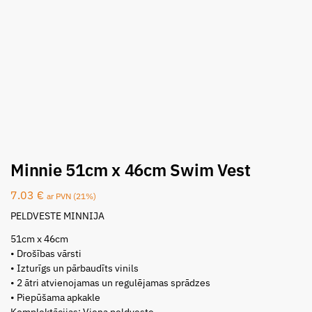
Minnie 51cm x 46cm Swim Vest
7.03
€
ar PVN (21%)
PELDVESTE MINNIJA
51cm x 46cm
• Drošības vārsti
• Izturīgs un pārbaudīts vinils
• 2 ātri atvienojamas un regulējamas sprādzes
• Piepūšama apkakle
Komplektācijas: Viena peldveste