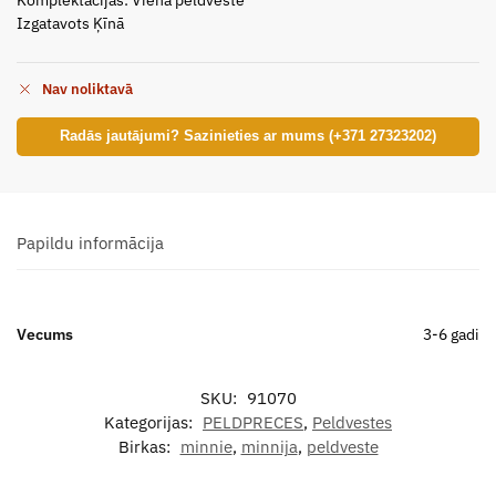
Izgatavots Ķīnā
Nav noliktavā
Radās jautājumi? Sazinieties ar mums (+371 27323202)
Papildu informācija
Vecums
3-6 gadi
SKU:
91070
Kategorijas:
PELDPRECES
,
Peldvestes
Birkas:
minnie
,
minnija
,
peldveste