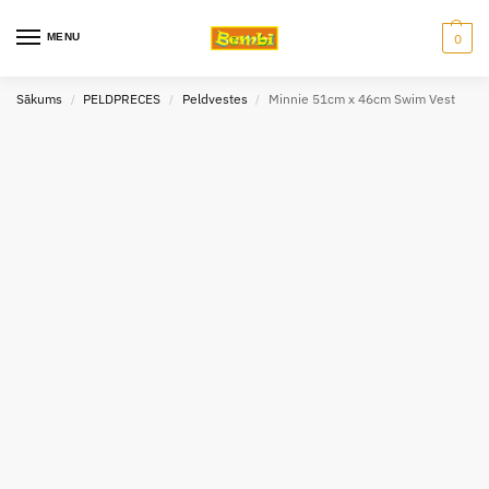
MENU
0
Sākums
PELDPRECES
Peldvestes
Minnie 51cm x 46cm Swim Vest
/
/
/