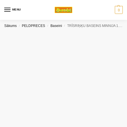
MENU
0
Sākums
PELDPRECES
Baseini
TRĪSRIŅĶU BASEINS MINNIJA 1.52m x H30cm
/
/
/