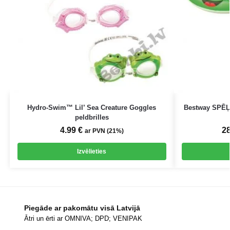
Hydro-Swim™ Lil’ Sea Creature Goggles
Bestway SPĒ
peldbrilles
4.99
€
2
ar PVN (21%)
Izvēlieties
Piegāde ar pakomātu visā Latvijā
Ātri un ērti ar OMNIVA; DPD; VENIPAK