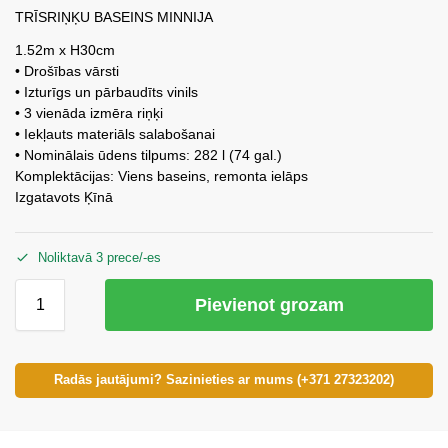
TRĪSRIŅĶU BASEINS MINNIJA
1.52m x H30cm
• Drošības vārsti
• Izturīgs un pārbaudīts vinils
• 3 vienāda izmēra riņķi
• Iekļauts materiāls salabošanai
• Nominālais ūdens tilpums: 282 l (74 gal.)
Komplektācijas: Viens baseins, remonta ielāps
Izgatavots Ķīnā
Noliktavā 3 prece/-es
Pievienot grozam
Radās jautājumi? Sazinieties ar mums (+371 27323202)