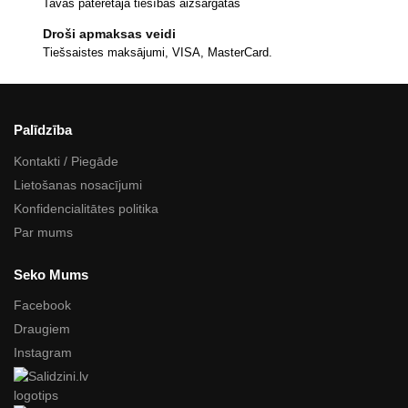
Tavas patērētāja tiesības aizsargātas
Droši apmaksas veidi
Tiešsaistes maksājumi, VISA, MasterCard.
Palīdzība
Kontakti / Piegāde
Lietošanas nosacījumi
Konfidencialitātes politika
Par mums
Seko Mums
Facebook
Draugiem
Instagram