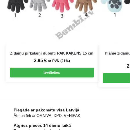
Zīdaiņu pirkstaiņi dubulti RAK KAĶĒNS 15 cm
Plānie zīdaiņ
2.95
€
ar PVN (21%)
2
Izvēlieties
Piegāde ar pakomātu visā Latvijā
Ātri un ērti ar OMNIVA; DPD; VENIPAK
Atgriez preces 14 dienu laikā