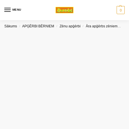
MENU
0
Sākums
APĢĒRBI BĒRNIEM
Zēnu apģērbi
Āra apģērbs zēniem
Cim
/
/
/