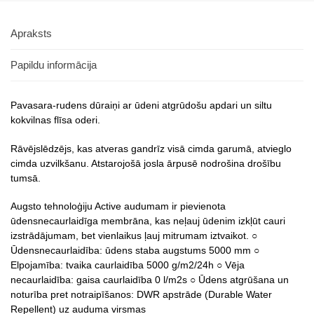
Apraksts
Papildu informācija
Pavasara-rudens dūraiņi ar ūdeni atgrūdošu apdari un siltu
kokvilnas flīsa oderi.
Rāvējslēdzējs, kas atveras gandrīz visā cimda garumā, atvieglo
cimda uzvilkšanu. Atstarojošā josla ārpusē nodrošina drošību
tumsā.
Augsto tehnoloģiju Active audumam ir pievienota
ūdensnecaurlaidīga membrāna, kas neļauj ūdenim izkļūt cauri
izstrādājumam, bet vienlaikus ļauj mitrumam iztvaikot. ○
Ūdensnecaurlaidība: ūdens staba augstums 5000 mm ○
Elpojamība: tvaika caurlaidība 5000 g/m2/24h ○ Vēja
necaurlaidība: gaisa caurlaidība 0 l/m2s ○ Ūdens atgrūšana un
noturība pret notraipīšanos: DWR apstrāde (Durable Water
Repellent) uz auduma virsmas