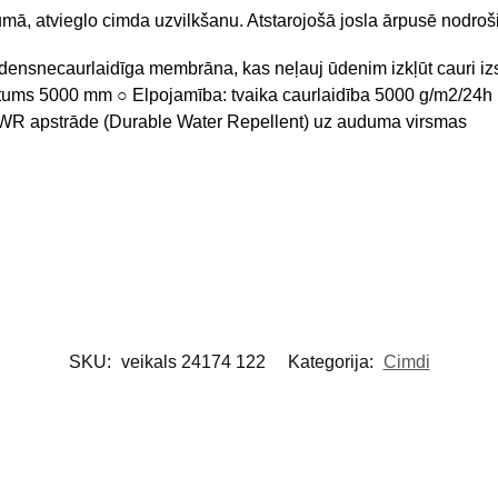
mā, atvieglo cimda uzvilkšanu. Atstarojošā josla ārpusē nodroš
densnecaurlaidīga membrāna, kas neļauj ūdenim izkļūt cauri iz
tums 5000 mm ○ Elpojamība: tvaika caurlaidība 5000 g/m2/24h ○
DWR apstrāde (Durable Water Repellent) uz auduma virsmas
SKU:
veikals 24174 122
Kategorija:
Cimdi