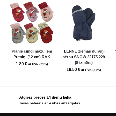
Plānie cimdi mazuļiem
LENNE ziemas dūraiņi
Putniņi (12 cm) RAK
bērnu SNOW 22175 229
(8 izmērs)
1.80
€
ar PVN (21%)
16.50
€
ar PVN (21%)
Atgriez preces 14 dienu laikā
Tavas patērētāja tiesības aizsargātas