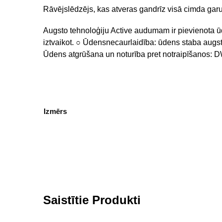
Rāvējslēdzējs, kas atveras gandrīz visā cimda garu
Augsto tehnoloģiju Active audumam ir pievienota ū
iztvaikot. ○ Ūdensnecaurlaidība: ūdens staba augs
Ūdens atgrūšana un noturība pret notraipīšanos: 
Izmērs
Saistītie Produkti