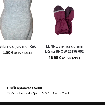
Silti zīdaiņu cimdi Rak
LENNE ziemas dūraiņi
bērnu SNOW 22175 602
1.50
€
ar PVN (21%)
16.50
€
ar PVN (21%)
Droši apmaksas veidi
Tiešsaistes maksājumi, VISA, MasterCard.