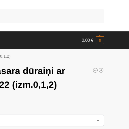
Meklēt
0.00
€
0
0,1,2)
ara dūraiņi ar
22 (izm.0,1,2)