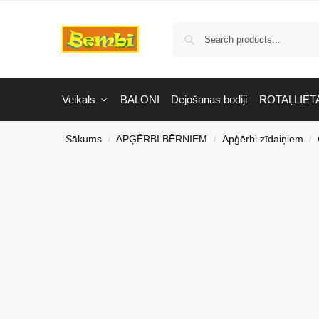
Veikals
BALONI
Dejošanas bodiji
ROTAĻLIET
Sākums
APĢĒRBI BĒRNIEM
Apģērbi zīdaiņiem
/
/
/