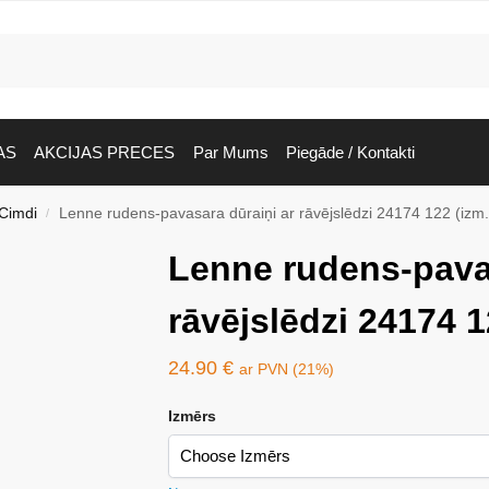
AS
AKCIJAS PRECES
Par Mums
Piegāde / Kontakti
Cimdi
Lenne rudens-pavasara dūraiņi ar rāvējslēdzi 24174 122 (izm.
/
Lenne rudens-pavas
rāvējslēdzi 24174 1
24.90
€
ar PVN (21%)
Izmērs