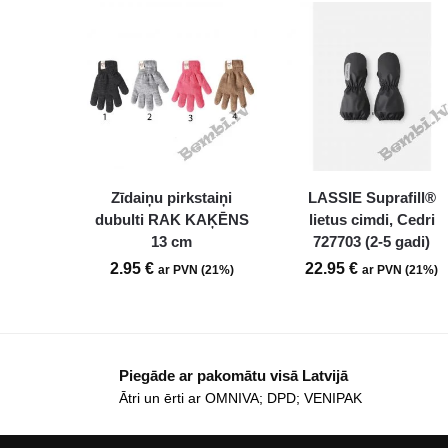
Zīdaiņu pirkstaiņi
LASSIE Suprafill®
dubulti RAK KAĶĒNS
lietus cimdi, Cedri
13 cm
727703 (2-5 gadi)
2.95
€
22.95
€
ar PVN (21%)
ar PVN (21%)
Piegāde ar pakomātu visā Latvijā
Ātri un ērti ar OMNIVA; DPD; VENIPAK