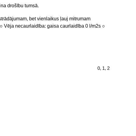
ina drošību tumsā.
strādājumam, bet vienlaikus ļauj mitrumam
 Vēja necaurlaidība: gaisa caurlaidība 0 l/m2s ○
0, 1, 2