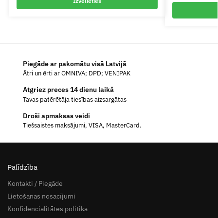
Izvēlieties
Piegāde ar pakomātu visā Latvijā
Ātri un ērti ar OMNIVA; DPD; VENIPAK
Atgriez preces 14 dienu laikā
Tavas patērētāja tiesības aizsargātas
Droši apmaksas veidi
Tiešsaistes maksājumi, VISA, MasterCard.
Palīdzība
Kontakti / Piegāde
Lietošanas nosacījumi
Konfidencialitātes politika