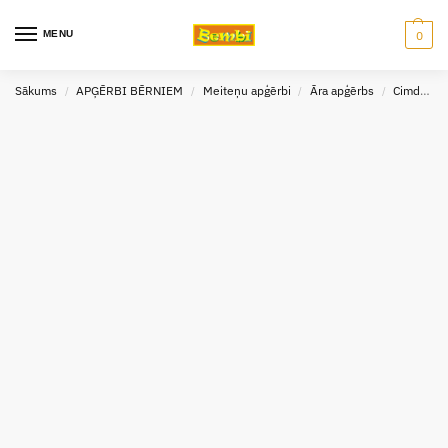
MENU
0
Sākums
APĢĒRBI BĒRNIEM
Meiteņu apģērbi
Āra apģērbs
Cimdi meitenēm
/
/
/
/