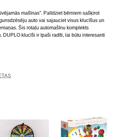
ūvējamās mašīnas”. Palīdziet bērniem sašķirot
gunsdzēsēju auto vai sajauciet visus klucīšus un
s iemaņas. Šis rotaļu automašīnu komplekts
DUPLO klucīši ir īpaši radīti, lai būtu interesanti
ETAS