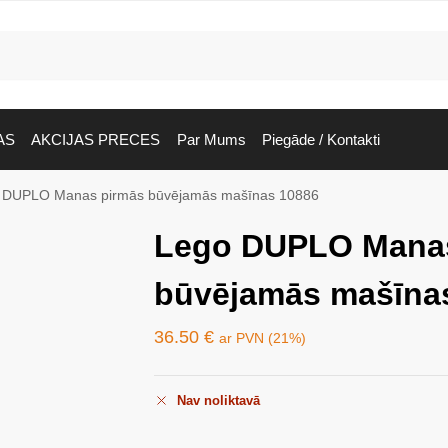
AS
AKCIJAS PRECES
Par Mums
Piegāde / Kontakti
 DUPLO Manas pirmās būvējamās mašīnas 10886
Lego DUPLO Mana
būvējamās mašīna
36.50
€
ar PVN (21%)
Nav noliktavā