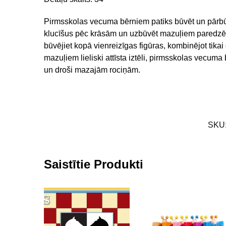
Pirmsskolas vecuma bērniem patiks būvēt un pārbūv
klucīšus pēc krāsām un uzbūvēt mazuļiem paredzētu
būvējiet kopā vienreizīgas figūras, kombinējot tika
mazuļiem lieliski attīsta iztēli, pirmsskolas vecuma 
un droši mazajām rociņām.
SKU
Saistītie Produkti