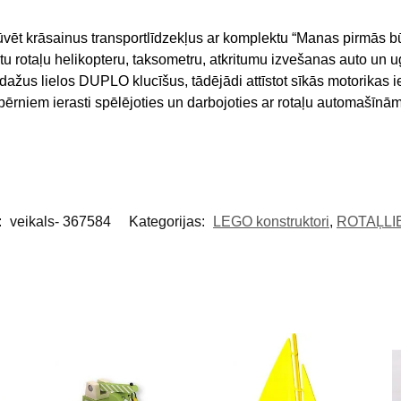
ēt krāsainus transportlīdzekļus ar komplektu “Manas pirmās b
 rotaļu helikopteru, taksometru, atkritumu izvešanas auto un u
i dažus lielos DUPLO klucīšus, tādējādi attīstot sīkās motorika
bērniem ierasti spēlējoties un darbojoties ar rotaļu automašīnām. 
:
veikals- 367584
Kategorijas:
LEGO konstruktori
,
ROTAĻLI