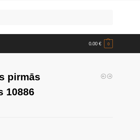
Meklēt
0.00
€
0
s pirmās
s 10886