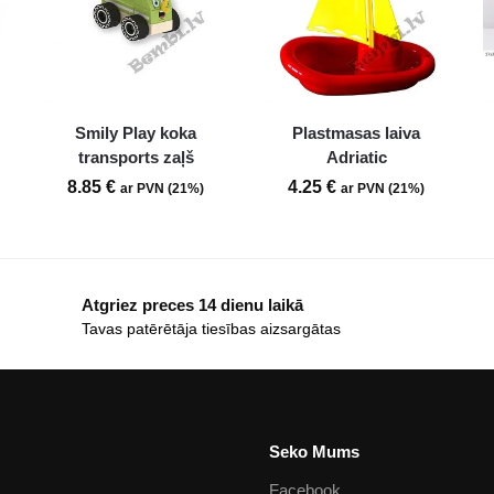
Smily Play koka
Plastmasas laiva
transports zaļš
Adriatic
8.85
€
4.25
€
ar PVN (21%)
ar PVN (21%)
Atgriez preces 14 dienu laikā
Tavas patērētāja tiesības aizsargātas
Seko Mums
Facebook