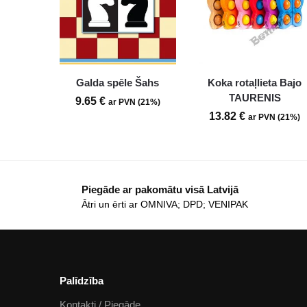
Galda spēle Šahs
Koka rotaļlieta Bajo
TAURENIS
9.65
€
ar PVN (21%)
13.82
€
ar PVN (21%)
Piegāde ar pakomātu visā Latvijā
Ātri un ērti ar OMNIVA; DPD; VENIPAK
Palīdzība
Kontakti / Piegāde