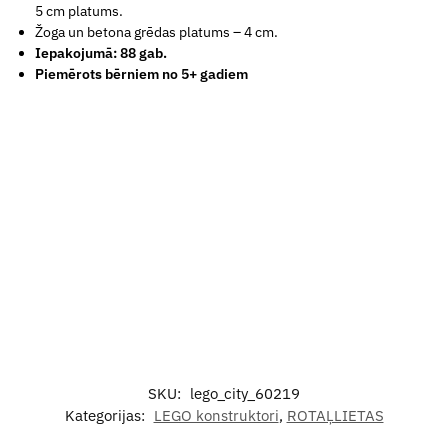
5 cm platums.
Žoga un betona grēdas platums – 4 cm.
Iepakojumā: 88 gab.
Piemērots bērniem no 5+ gadiem
SKU:
lego_city_60219
Kategorijas:
LEGO konstruktori
,
ROTAĻLIETAS