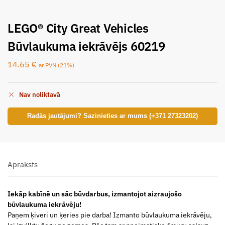
LEGO® City Great Vehicles
Būvlaukuma iekrāvējs 60219
14.65
€
ar PVN (21%)
Nav noliktavā
Radās jautājumi? Sazinieties ar mums (+371 27323202)
Apraksts
Iekāp kabīnē un sāc būvdarbus, izmantojot aizraujošo
būvlaukuma iekrāvēju!
Paņem ķiveri un ķeries pie darba! Izmanto būvlaukuma iekrāvēju,