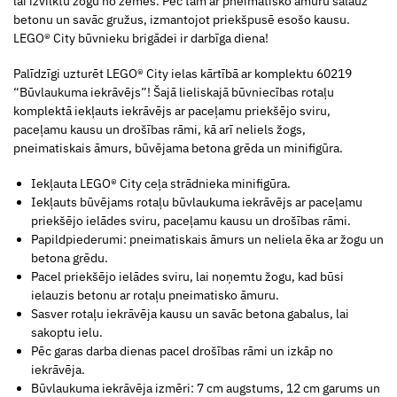
lai izvilktu žogu no zemes. Pēc tam ar pneimatisko āmuru salauz
betonu un savāc gružus, izmantojot priekšpusē esošo kausu.
LEGO® City būvnieku brigādei ir darbīga diena!
Palīdzīgi uzturēt LEGO® City ielas kārtībā ar komplektu 60219
“Būvlaukuma iekrāvējs”! Šajā lieliskajā būvniecības rotaļu
komplektā iekļauts iekrāvējs ar paceļamu priekšējo sviru,
paceļamu kausu un drošības rāmi, kā arī neliels žogs,
pneimatiskais āmurs, būvējama betona grēda un minifigūra.
Iekļauta LEGO® City ceļa strādnieka minifigūra.
Iekļauts būvējams rotaļu būvlaukuma iekrāvējs ar paceļamu
priekšējo ielādes sviru, paceļamu kausu un drošības rāmi.
Papildpiederumi: pneimatiskais āmurs un neliela ēka ar žogu un
betona grēdu.
Pacel priekšējo ielādes sviru, lai noņemtu žogu, kad būsi
ielauzis betonu ar rotaļu pneimatisko āmuru.
Sasver rotaļu iekrāvēja kausu un savāc betona gabalus, lai
sakoptu ielu.
Pēc garas darba dienas pacel drošības rāmi un izkāp no
iekrāvēja.
Būvlaukuma iekrāvēja izmēri: 7 cm augstums, 12 cm garums un