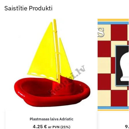
Saistītie Produkti
Plastmasas laiva Adriatic
4.25
€
9
ar PVN (21%)