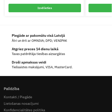
Izvēlieties
Piegāde ar pakomātu visā Latvijā
Ātri un ērti ar OMNIVA; DPD; VENIPAK
Atgriez preces 14 dienu laikā
Tavas patērētāja tiesības aizsargātas
Droši apmaksas veidi
Tiešsaistes maksājumi, VISA, MasterCard.
Palīdzība
Kontakti / Piegāde
Lietošanas nosacījumi
Konfidencialitātes politika