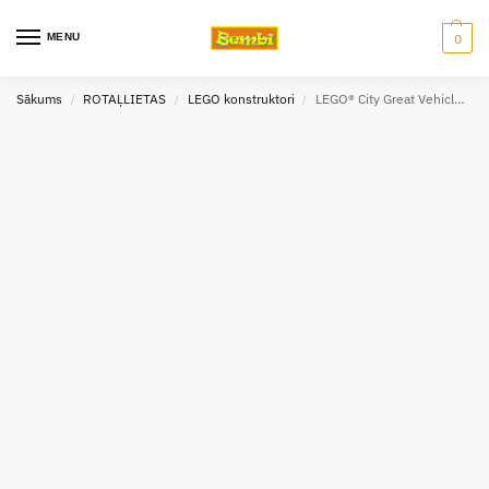
MENU
0
Sākums
ROTAĻLIETAS
LEGO konstruktori
LEGO® City Great Vehicles Būvlaukuma iekrāvējs 60219
/
/
/