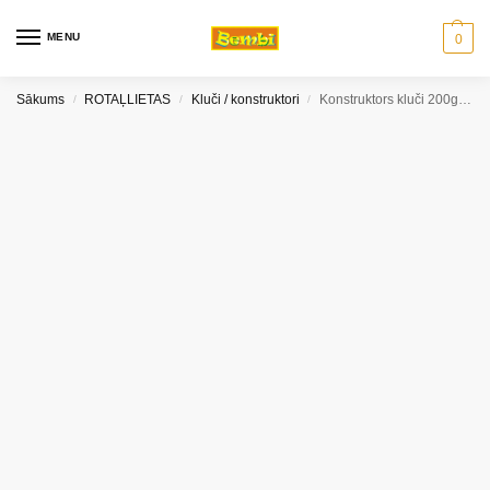
MENU
0
Sākums
ROTAĻLIETAS
Kluči / konstruktori
Konstruktors kluči 200gab (28mm)
/
/
/