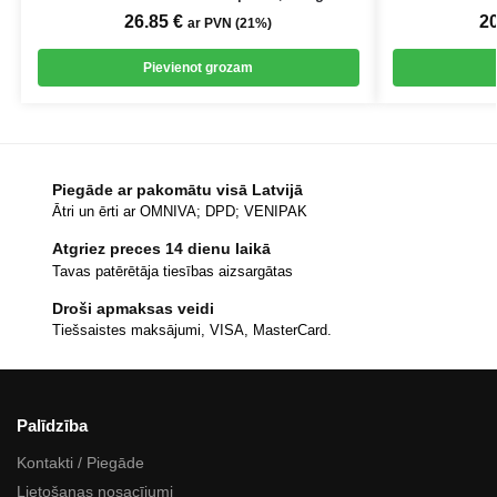
26.85
€
2
ar PVN (21%)
Pievienot grozam
Piegāde ar pakomātu visā Latvijā
Ātri un ērti ar OMNIVA; DPD; VENIPAK
Atgriez preces 14 dienu laikā
Tavas patērētāja tiesības aizsargātas
Droši apmaksas veidi
Tiešsaistes maksājumi, VISA, MasterCard.
Palīdzība
Kontakti / Piegāde
Lietošanas nosacījumi