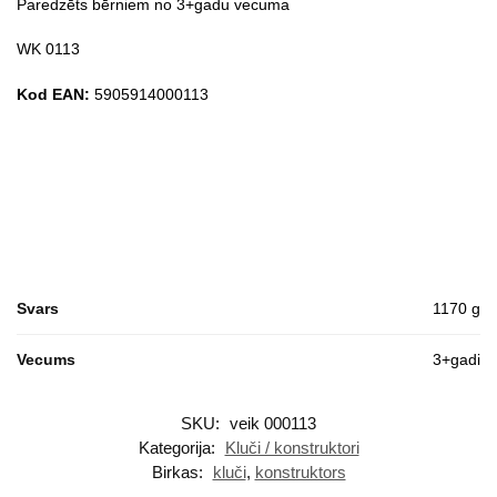
Paredzēts bērniem no 3+gadu vecuma
WK 0113
Kod EAN:
5905914000113
Svars
1170 g
Vecums
3+gadi
SKU:
veik 000113
Kategorija:
Kluči / konstruktori
Birkas:
kluči
,
konstruktors