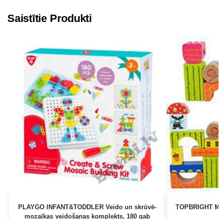
Saistītie Produkti
PLAYGO INFANT&TODDLER Veido un skrūvē-
TOPBRIGHT Mež
mozaīkas veidošanas komplekts, 180 gab