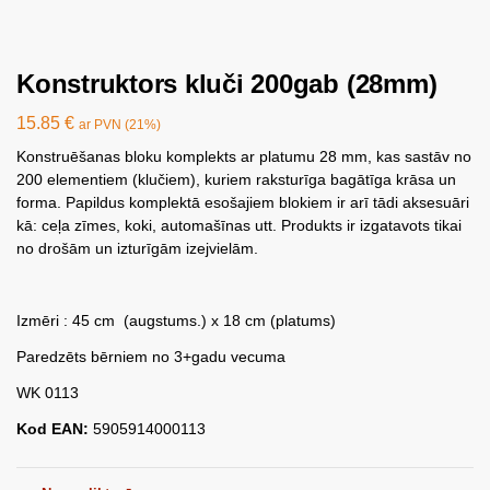
Konstruktors kluči 200gab (28mm)
15.85
€
ar PVN (21%)
Konstruēšanas bloku komplekts ar platumu 28 mm, kas sastāv no
200 elementiem (klučiem), kuriem raksturīga bagātīga krāsa un
forma. Papildus komplektā esošajiem blokiem ir arī tādi aksesuāri
kā: ceļa zīmes, koki, automašīnas utt. Produkts ir izgatavots tikai
no drošām un izturīgām izejvielām.
Izmēri : 45 cm (augstums.) x 18 cm (platums)
Paredzēts bērniem no 3+gadu vecuma
WK 0113
Kod EAN:
5905914000113