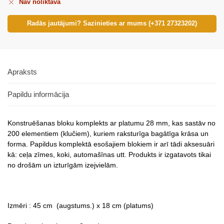
Nav noliktavā
Radās jautājumi? Sazinieties ar mums (+371 27323202)
Apraksts
Papildu informācija
Konstruēšanas bloku komplekts ar platumu 28 mm, kas sastāv no
200 elementiem (klučiem), kuriem raksturīga bagātīga krāsa un
forma. Papildus komplektā esošajiem blokiem ir arī tādi aksesuāri
kā: ceļa zīmes, koki, automašīnas utt. Produkts ir izgatavots tikai
no drošām un izturīgām izejvielām.
Izmēri : 45 cm (augstums.) x 18 cm (platums)