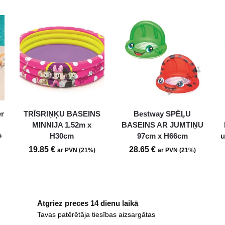
er
TRĪSRIŅĶU BASEINS
Bestway SPĒĻU
MINNIJA 1.52m x
BASEINS AR JUMTIŅU
+
H30cm
97cm x H66cm
u
19.85
€
28.65
€
ar PVN (21%)
ar PVN (21%)
Atgriez preces 14 dienu laikā
Tavas patērētāja tiesības aizsargātas