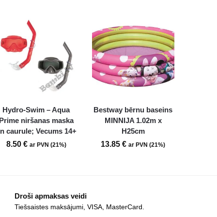
Hydro-Swim – Aqua
Bestway bērnu baseins
Prime niršanas maska
MINNIJA 1.02m x
n caurule; Vecums 14+
H25cm
8.50
€
13.85
€
ar PVN (21%)
ar PVN (21%)
Droši apmaksas veidi
Tiešsaistes maksājumi, VISA, MasterCard.