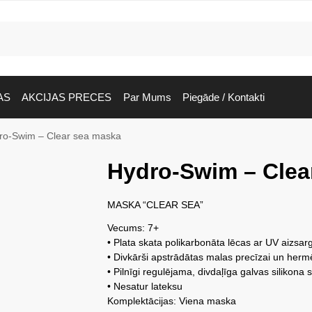
AS
AKCIJAS PRECES
Par Mums
Piegāde / Kontakti
ro-Swim – Clear sea maska
Hydro-Swim – Clea
MASKA “CLEAR SEA”
Vecums: 7+
• Plata skata polikarbonāta lēcas ar UV aizsa
• Divkārši apstrādātas malas precīzai un hermē
• Pilnīgi regulējama, divdaļīga galvas silikona 
• Nesatur lateksu
Komplektācijas: Viena maska