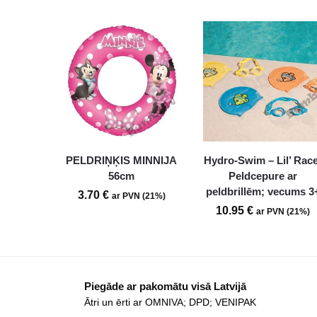
PELDRIŅĶIS MINNIJA
Hydro-Swim – Lil’ Rac
56cm
Peldcepure ar
peldbrillēm; vecums 3
3.70
€
ar PVN (21%)
10.95
€
ar PVN (21%)
Piegāde ar pakomātu visā Latvijā
Ātri un ērti ar OMNIVA; DPD; VENIPAK