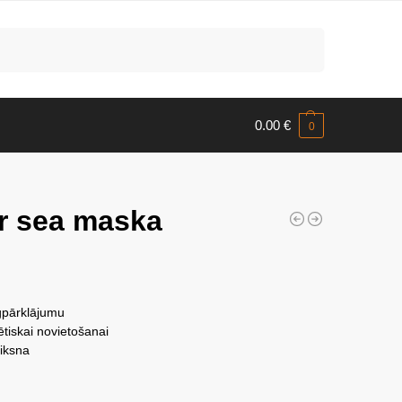
Meklēt
0.00
€
0
r sea maska
rgpārklājumu
tiskai novietošanai
siksna