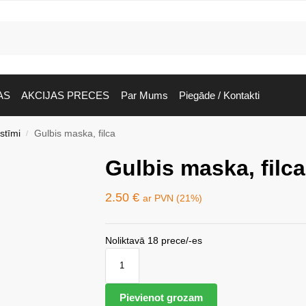
AS
AKCIJAS PRECES
Par Mums
Piegāde / Kontakti
stīmi
Gulbis maska, filca
/
Gulbis maska, filca
2.50
€
ar PVN (21%)
Noliktavā 18 prece/-es
Pievienot grozam