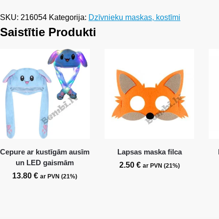
SKU:
216054
Kategorija:
Dzīvnieku maskas, kostīmi
Saistītie Produkti
Cepure ar kustīgām ausīm
Lapsas maska filca
un LED gaismām
2.50
€
ar PVN (21%)
13.80
€
ar PVN (21%)