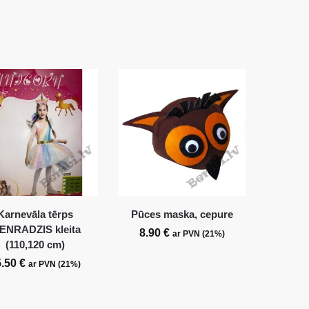
Karnevāla tērps
Pūces maska, cepure
IENRADZIS kleita
8.90
€
ar PVN (21%)
(110,120 cm)
5.50
€
ar PVN (21%)