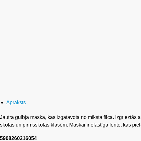
Apraksts
Jautra gulbja maska, kas izgatavota no mīksta filca. Izgrieztā
skolas un pirmsskolas klasēm. Maskai ir elastīga lente, kas pi
5908260216054