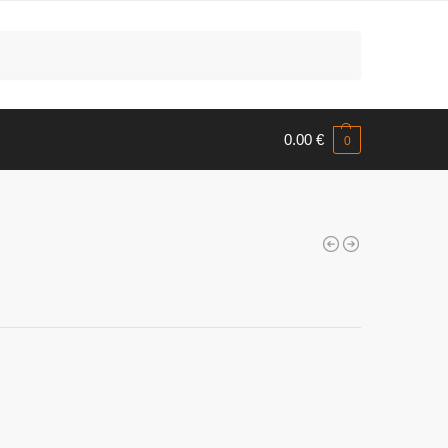
Meklēt
0.00
€
0