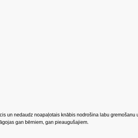
s acis un nedaudz noapaļotais knābis nodrošina labu gremošanu 
elāgojas gan bērniem, gan pieaugušajiem.