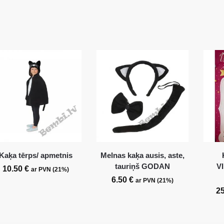
Kaķa tērps/ apmetnis
Melnas kaķa ausis, aste,
tauriņš GODAN
V
10.50
€
ar PVN (21%)
6.50
€
ar PVN (21%)
2