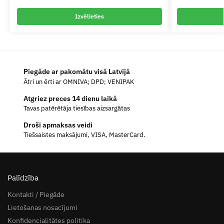
Izvēlieties
Piegāde ar pakomātu visā Latvijā
Ātri un ērti ar OMNIVA; DPD; VENIPAK
Atgriez preces 14 dienu laikā
Tavas patērētāja tiesības aizsargātas
Droši apmaksas veidi
Tiešsaistes maksājumi, VISA, MasterCard.
Palīdzība
Kontakti / Piegāde
Lietošanas nosacījumi
Konfidencialitātes politika