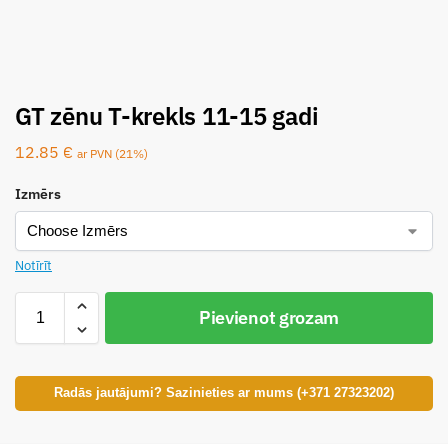
GT zēnu T-krekls 11-15 gadi
12.85
€
ar PVN (21%)
Izmērs
Notīrīt
Pievienot grozam
Radās jautājumi? Sazinieties ar mums (+371 27323202)