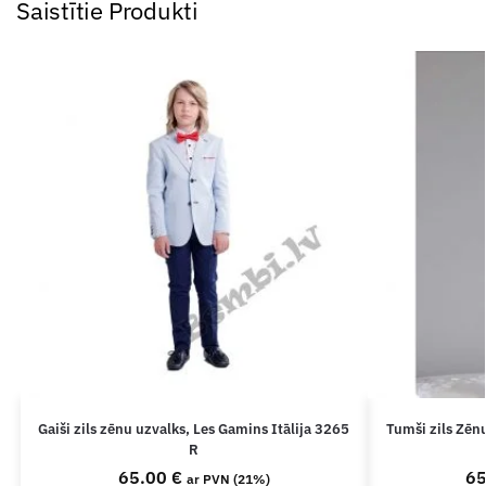
Saistītie Produkti
Gaiši zils zēnu uzvalks, Les Gamins Itālija 3265
Tumši zils Zēn
R
65.00
€
6
ar PVN (21%)