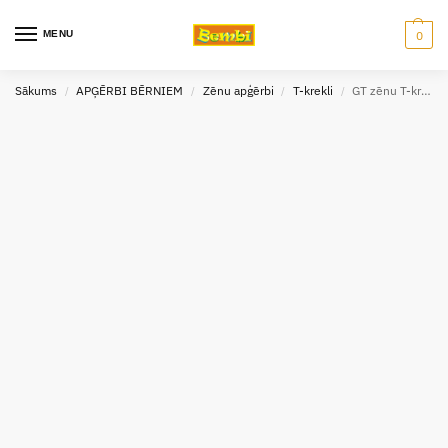
MENU
0
Sākums
APĢĒRBI BĒRNIEM
Zēnu apģērbi
T-krekli
GT zēnu T-krekls 11-15 gadi
/
/
/
/