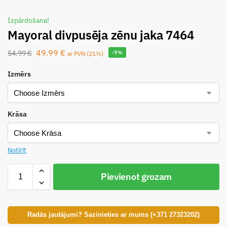
Izpārdošana!
Mayoral divpusēja zēnu jaka 7464
49.99
€
54.99
€
-9%
ar PVN (21%)
Izmērs
Krāsa
Notīrīt
Pievienot grozam
Radās jautājumi? Sazinieties ar mums (+371 27323202)