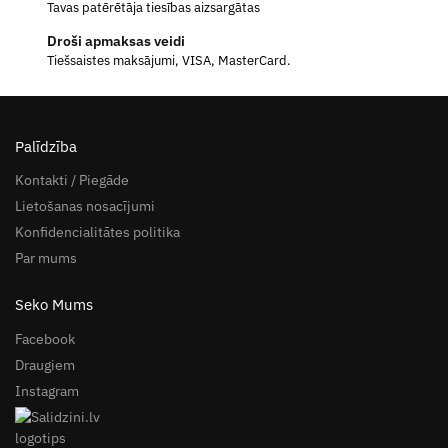
Tavas patērētāja tiesības aizsargātas
Droši apmaksas veidi
Tiešsaistes maksājumi, VISA, MasterCard.
Palīdzība
Kontakti / Piegāde
Lietošanas nosacījumi
Konfidencialitātes politika
Par mums
Seko Mums
Facebook
Draugiem
Instagram