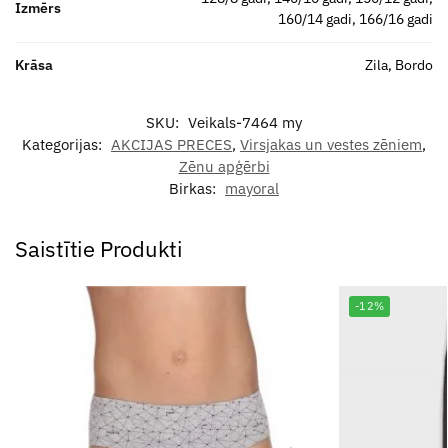
Izmērs
160/14 gadi, 166/16 gadi
Krāsa
Zila, Bordo
SKU:
Veikals-7464 my
Kategorijas:
AKCIJAS PRECES
,
Virsjakas un vestes zēniem
,
Zēnu apģērbi
Birkas:
mayoral
Saistītie Produkti
-12%