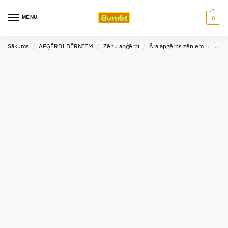
MENU
0
Sākums
APĢĒRBI BĒRNIEM
Zēnu apģērbi
Āra apģērbs zēniem
Virsj
/
/
/
/