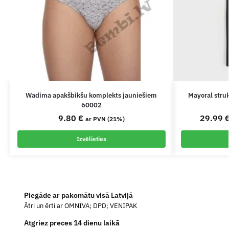
Wadima apakšbikšu komplekts jauniešiem
Mayoral stru
60002
9.80
€
29.99
ar PVN (21%)
Izvēlieties
Piegāde ar pakomātu visā Latvijā
Ātri un ērti ar OMNIVA; DPD; VENIPAK
Atgriez preces 14 dienu laikā