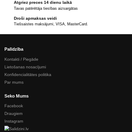
Atgriez preces 14 dienu laikā
Tavas patērētāja tiesības aizsargātas
Droši apmaksas veidi
Tiešsaistes maksājumi, VISA, MasterCard.
Palīdzība
Kontakti / Piegāde
Lietošanas nosacījumi
Konfidencialitātes politika
Par mums
Seko Mums
Facebook
Draugiem
Instagram