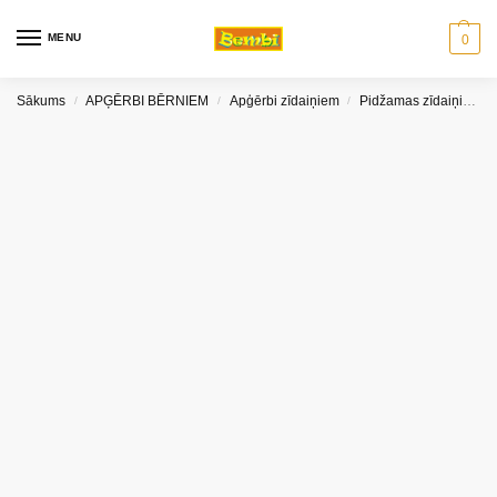
MENU
0
Sākums
APĢĒRBI BĒRNIEM
Apģērbi zīdaiņiem
Pidžamas zīdaiņiem
/
/
/