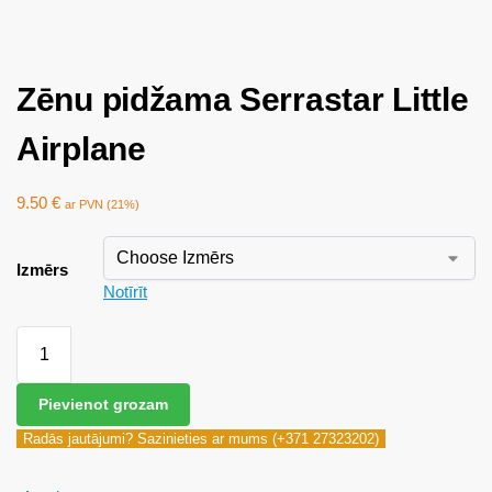
Zēnu pidžama Serrastar Little
Airplane
9.50
€
ar PVN (21%)
Izmērs
Notīrīt
Pievienot grozam
Radās jautājumi? Sazinieties ar mums (+371 27323202)