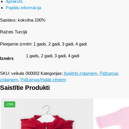
Apraksts
Papildu informācija
Sastāvs: kokvilna 100%
Ražots Turcijā
Pieejamie izmēri: 1 gads, 2 gadi, 3 gadi, 4 gadi
1 gads, 2 gadi, 3 gadi, 4 gadi
Izmērs
SKU:
veikals 000002
Kategorijas:
Apģērbi zīdaiņiem
,
Pidžamas
zīdaiņiem
,
Pidžamas/Halāti zēniem
Saistītie Produkti
-29%