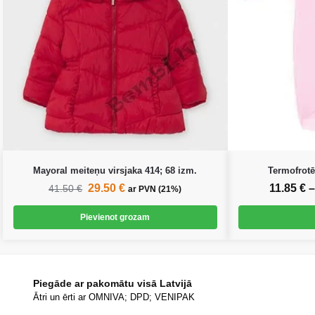
Mayoral meiteņu virsjaka 414; 68 izm.
Termofrot
29.50
€
11.85
€
–
41.50
€
ar PVN (21%)
Pievienot grozam
Piegāde ar pakomātu visā Latvijā
Ātri un ērti ar OMNIVA; DPD; VENIPAK