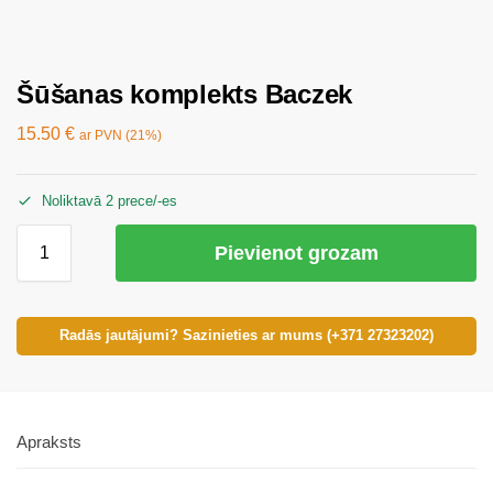
Šūšanas komplekts Baczek
15.50
€
ar PVN (21%)
Noliktavā 2 prece/-es
Pievienot grozam
Radās jautājumi? Sazinieties ar mums (+371 27323202)
Apraksts