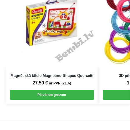
Magnētiskā tāfele Magnetino Shapes Quercetti
3D pi
27.50
€
1
ar PVN (21%)
Pievienot grozam