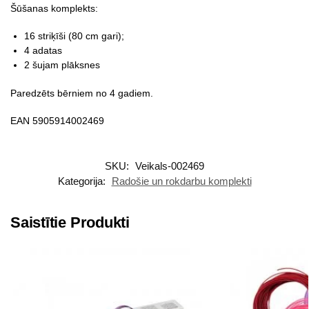
Šūšanas komplekts:
16 striķīši (80 cm gari);
4 adatas
2 šujam plāksnes
Paredzēts bērniem no 4 gadiem.
EAN 5905914002469
SKU:
Veikals-002469
Kategorija:
Radošie un rokdarbu komplekti
Saistītie Produkti