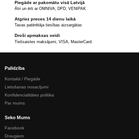
Piegāde ar pakomātu visā Latvijā
Ātri un ērti ar OMNIVA; DPD; VENIPAK
Atgriez preces 14 dienu laikā
Tavas patērētāja tiesības aizsargātas
Droši apmaksas veidi
Tiešsaistes maksājumi, VISA, MasterCard.
Palīdzība
Kontakti / Piegāde
Lietošanas nosacījumi
Konfidencialitātes politika
Par mums
Seko Mums
Facebook
Draugiem