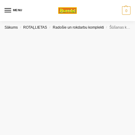
MENU
0
Sākums
ROTAĻLIETAS
Radošie un rokdarbu komplekti
Šūšanas komplekts Baczek
/
/
/