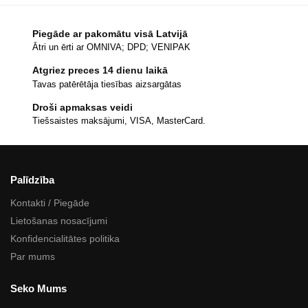
Piegāde ar pakomātu visā Latvijā
Ātri un ērti ar OMNIVA; DPD; VENIPAK
Atgriez preces 14 dienu laikā
Tavas patērētāja tiesības aizsargātas
Droši apmaksas veidi
Tiešsaistes maksājumi, VISA, MasterCard.
Palīdzība
Kontakti / Piegāde
Lietošanas nosacījumi
Konfidencialitātes politika
Par mums
Seko Mums