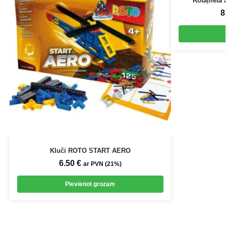
Rotaļlieta 
8
Kluči ROTO START AERO
6.50
€
ar PVN (21%)
Pievienot grozam