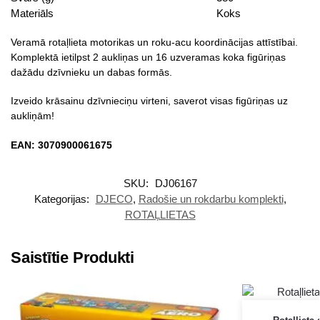
Materiāls
Koks
Veramā rotaļlieta motorikas un roku-acu koordinācijas attīstībai.
Komplektā ietilpst 2 aukliņas un 16 uzveramas koka figūriņas
dažādu dzīvnieku un dabas formās.
Izveido krāsainu dzīvnieciņu virteni, saverot visas figūriņas uz
aukliņām!
EAN: 3070900061675
SKU:
DJ06167
Kategorijas:
DJECO
,
Radošie un rokdarbu komplekti
,
ROTAĻLIETAS
Saistītie Produkti