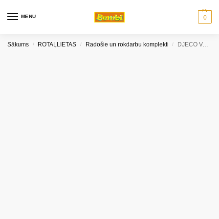
MENU
0
Sākums
ROTAĻLIETAS
Radošie un rokdarbu komplekti
DJECO Veramā rotaļlieta – Dzīvespriecīgais dārzs
/
/
/