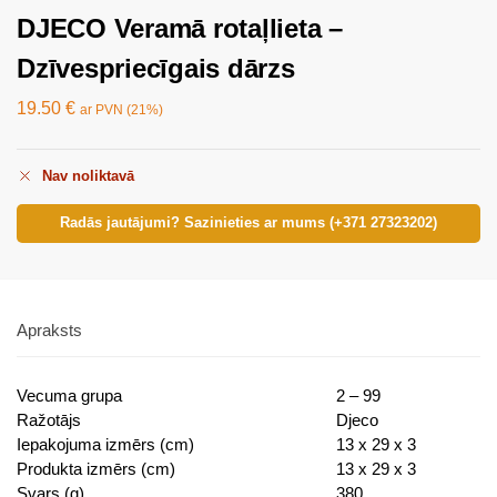
DJECO Veramā rotaļlieta –
Dzīvespriecīgais dārzs
19.50
€
ar PVN (21%)
Nav noliktavā
Radās jautājumi? Sazinieties ar mums (+371 27323202)
Apraksts
Vecuma grupa
2 – 99
Ražotājs
Djeco
Iepakojuma izmērs (cm)
13 x 29 x 3
Produkta izmērs (cm)
13 x 29 x 3
Svars (g)
380