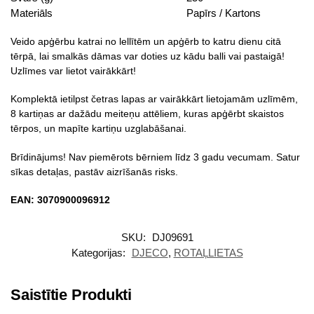
Materiāls
Papīrs / Kartons
Veido apģērbu katrai no lellītēm un apģērb to katru dienu citā
tērpā, lai smalkās dāmas var doties uz kādu balli vai pastaigā!
Uzlīmes var lietot vairākkārt!
Komplektā ietilpst četras lapas ar vairākkārt lietojamām uzlīmēm,
8 kartiņas ar dažādu meiteņu attēliem, kuras apģērbt skaistos
tērpos, un mapīte kartiņu uzglabāšanai.
Brīdinājums! Nav piemērots bērniem līdz 3 gadu vecumam. Satur
sīkas detaļas, pastāv aizrīšanās risks.
EAN: 3070900096912
SKU:
DJ09691
Kategorijas:
DJECO
,
ROTAĻLIETAS
Saistītie Produkti