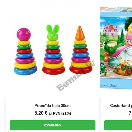
Piramīda liela 30cm
Castorland 
5.20
€
7
ar PVN (21%)
Izvēlieties