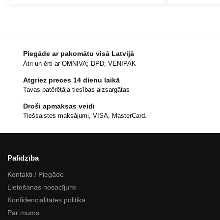
Piegāde ar pakomātu visā Latvijā
Ātri un ērti ar OMNIVA; DPD; VENIPAK
Atgriez preces 14 dienu laikā
Tavas patērētāja tiesības aizsargātas
Droši apmaksas veidi
Tiešsaistes maksājumi, VISA, MasterCard.
Palīdzība
Kontakti / Piegāde
Lietošanas nosacījumi
Konfidencialitātes politika
Par mums