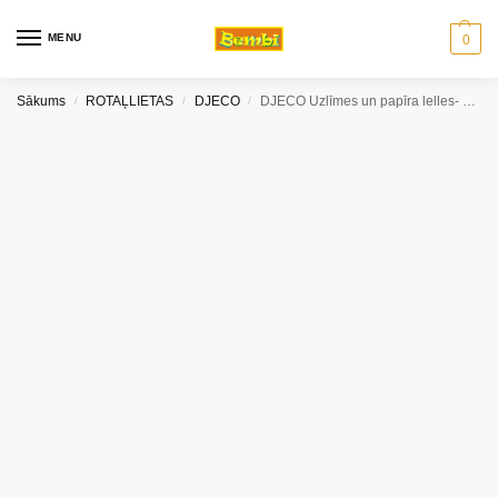
MENU
0
Sākums
ROTAĻLIETAS
DJECO
DJECO Uzlīmes un papīra lelles- Dāmas
/
/
/