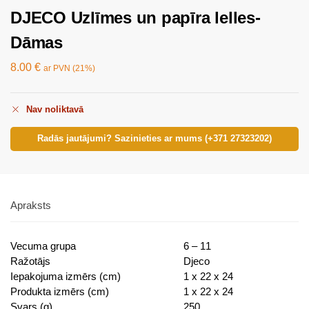
DJECO Uzlīmes un papīra lelles-
Dāmas
8.00
€
ar PVN (21%)
Nav noliktavā
Radās jautājumi? Sazinieties ar mums (+371 27323202)
Apraksts
Vecuma grupa
6 – 11
Ražotājs
Djeco
Iepakojuma izmērs (cm)
1 x 22 x 24
Produkta izmērs (cm)
1 x 22 x 24
Svars (g)
250