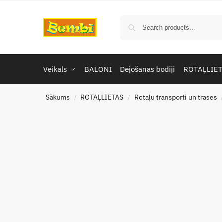
Veikals
BALONI
Dejošanas bodiji
ROTAĻLIE
Sākums
ROTAĻLIETAS
Rotaļu transporti un trases
/
/