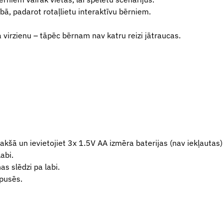
ā, padarot rotaļlietu interaktīvu bērniem.
 virzienu – tāpēc bērnam nav katru reizi jātraucas.
šā un ievietojiet 3x 1.5V AA izmēra baterijas (nav iekļautas)
labi.
s slēdzi pa labi.
 pusēs.