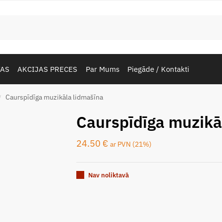
TAS
AKCIJAS PRECES
Par Mums
Piegāde / Kontakti
Caurspīdīga muzikāla lidmašīna
/
Caurspīdīga muzikā
24.50
€
ar PVN (21%)
Nav noliktavā