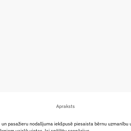
Apraksts
un pasažieru nodalījuma iekšpusē piesaista bērnu uzmanību un
rniem vairāk vietas, lai spēlētu scenārijus.