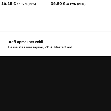
16.15
€
36.50
€
ar PVN (21%)
ar PVN (21%)
Droši apmaksas veidi
Tiešsaistes maksājumi, VISA, MasterCard.