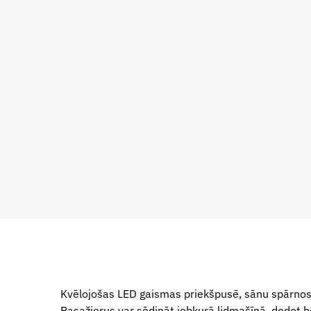
Kvēlojošas LED gaismas priekšpusē, sānu spārnos 
Pasažierus var sēdināt jebkurā lidmašīnā, dodot bē