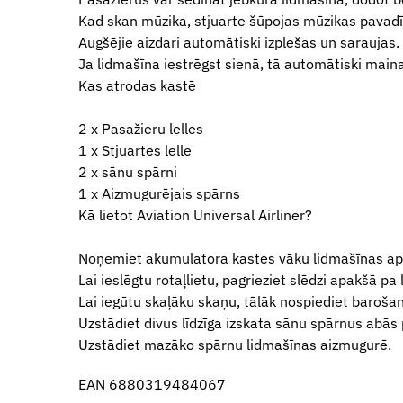
Kad skan mūzika, stjuarte šūpojas mūzikas pavadīb
Augšējie aizdari automātiski izplešas un saraujas.
Ja lidmašīna iestrēgst sienā, tā automātiski maina
Kas atrodas kastē
2 x Pasažieru lelles
1 x Stjuartes lelle
2 x sānu spārni
1 x Aizmugurējais spārns
Kā lietot Aviation Universal Airliner?
Noņemiet akumulatora kastes vāku lidmašīnas apak
Lai ieslēgtu rotaļlietu, pagrieziet slēdzi apakšā pa 
Lai iegūtu skaļāku skaņu, tālāk nospiediet barošana
Uzstādiet divus līdzīga izskata sānu spārnus abās
Uzstādiet mazāko spārnu lidmašīnas aizmugurē.
EAN 6880319484067