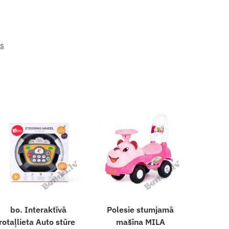
es
bo. Interaktīvā
Polesie stumjamā
rotaļlieta Auto stūre
mašīna MILA