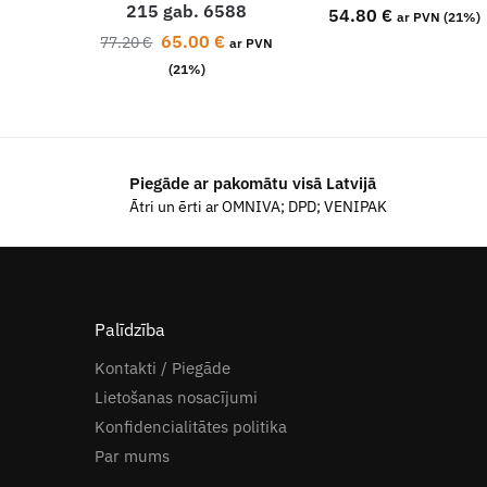
215 gab. 6588
54.80
€
ar PVN (21%)
65.00
€
77.20
€
ar PVN
(21%)
Piegāde ar pakomātu visā Latvijā
Ātri un ērti ar OMNIVA; DPD; VENIPAK
Palīdzība
Kontakti / Piegāde
Lietošanas nosacījumi
Konfidencialitātes politika
Par mums