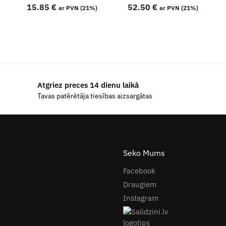
15.85
€
52.50
€
ar PVN (21%)
ar PVN (21%)
Atgriez preces 14 dienu laikā
Tavas patērētāja tiesības aizsargātas
Seko Mums
Facebook
Draugiem
Instagram