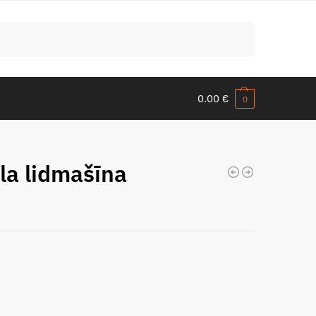
Meklēt
0.00
€
0
la lidmašīna