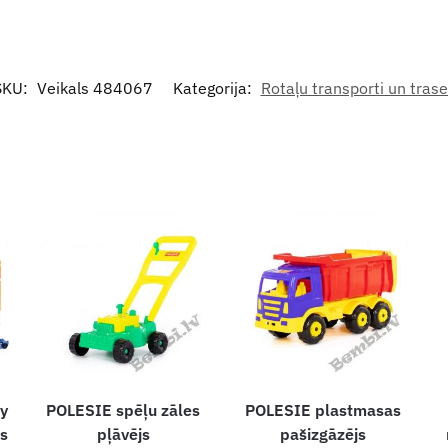
SKU:
Veikals 484067
Kategorija:
Rotaļu transporti un tras
y
POLESIE spēļu zāles
POLESIE plastmasas
is
pļāvējs
pašizgāzējs