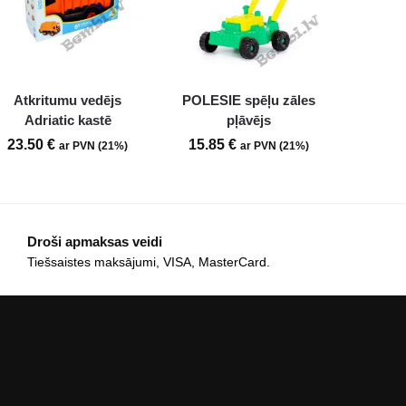
Atkritumu vedējs
POLESIE spēļu zāles
Adriatic kastē
pļāvējs
23.50
€
15.85
€
ar PVN (21%)
ar PVN (21%)
Droši apmaksas veidi
Tiešsaistes maksājumi, VISA, MasterCard.