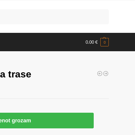
Meklēt
0.00
€
0
a trase
ienot grozam