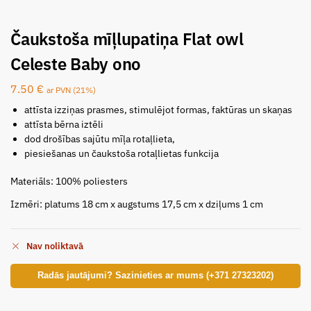
Čaukstoša mīļlupatiņa Flat owl
Celeste Baby ono
7.50
€
ar PVN (21%)
attīsta izziņas prasmes, stimulējot formas, faktūras un skaņas
attīsta bērna iztēli
dod drošības sajūtu mīļa rotaļlieta,
piesiešanas un čaukstoša rotaļlietas funkcija
Materiāls: 100% poliesters
Izmēri: platums 18 cm x augstums 17,5 cm x dziļums 1 cm
Nav noliktavā
Radās jautājumi? Sazinieties ar mums (+371 27323202)