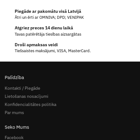
Piegāde ar pakomātu visā Latvijā
Ātri un ērti ar OMNIVA; DPD; VENIPAK
Atgriez preces 14 dienu laikā
Tavas patērētāja tiesības aizsargātas
Droši apmaksas veidi
Tiešsaistes maksājumi, VISA, MasterCard.
Palīdzība
Kontakti / Piegāde
Lietošanas nosacījumi
Konfidencialitātes politika
Par mums
Seko Mums
Facebook