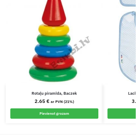
Rotaļu piramīda, Baczek
Lac
2.65
€
3
ar PVN (21%)
Pievienot grozam