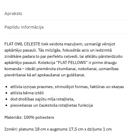
Apraksts
Papildu informācija
FLAT OWL CELESTE tiek veidota mazuļiem, uzmanīgi vērojot
apkārtējo pasauli. Tās milzīgās, fokusētās acis un iedzimtā
zinātkāre padara to par perfektu ceļvedi, lai atklātu pārsteidzošo
apkārtējo pasauli. Kolekcija “FLAT FELLOWS” ir pirmo draugu
komanda – ideāli piemērota stumšanai, nokošanai, uzmanības
pievēršanai kā arī apskaušanai un gulēšanai.
attīsta izziņas prasmes, stimulējot formas, faktūras un skaņas
attīsta bērna iztēli
dod drošības sajūtu mīļa rotaļlieta,
piesiešanas un čaukstoša rotaļlietas funkcija
Materiāls: 100% poliesters
Izmēri: platums 18 cm x augstums 17,5 cm x dziļums 1 cm