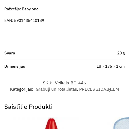
Ražotājs: Baby ono
EAN: 5901435410189
Svars
20 g
Dimensijas
18 × 175 × 1 cm
SKU:
Veikals-BO-446
Kategorijas:
Grabuļi un rotaļlietas
,
PRECES ZĪDAIŅIEM
Saistītie Produkti