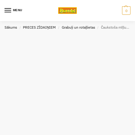
MENU
0
Sākums
PRECES ZĪDAIŅIEM
Grabuļi un rotaļlietas
Čaukstoša mīļlupatiņa Flat owl Celeste Baby ono
/
/
/