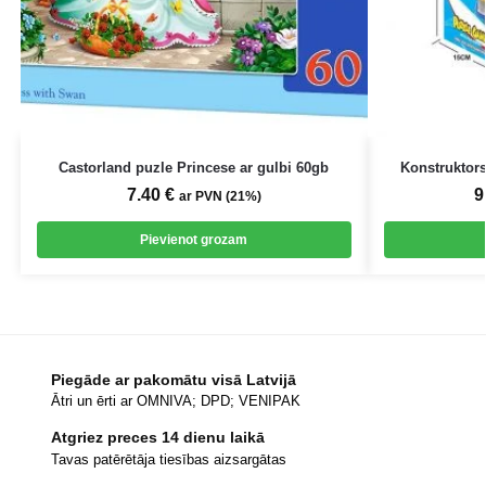
Castorland puzle Princese ar gulbi 60gb
Konstruktor
7.40
€
9
ar PVN (21%)
Pievienot grozam
Piegāde ar pakomātu visā Latvijā
Ātri un ērti ar OMNIVA; DPD; VENIPAK
Atgriez preces 14 dienu laikā
Tavas patērētāja tiesības aizsargātas