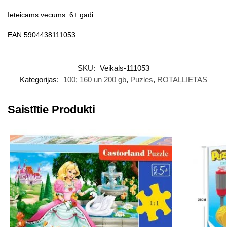
Ieteicams vecums: 6+ gadi
EAN 5904438111053
SKU:
Veikals-111053
Kategorijas:
100; 160 un 200 gb
,
Puzles
,
ROTAĻLIETAS
Saistītie Produkti