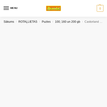
MENU
0
Sākums
ROTAĻLIETAS
Puzles
100; 160 un 200 gb
Castorland Puzzle Princeses uz zirgiem 100 gab
/
/
/
/