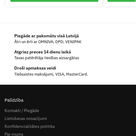
Piegāde ar pakomātu visā Latvijā
Ātri un ērti ar OMNIVA; DPD; VENIPAK
Atgriez preces 14 dienu laikā
Tavas patērētāja tiesības aizsargātas
Droši apmaksas veidi
Tiešsaistes maksājumi, VISA, MasterCard.
Palīdzība
Kontakti / Piegāde
Lietošanas nosacījumi
Konfidencialitātes politika
Par mums