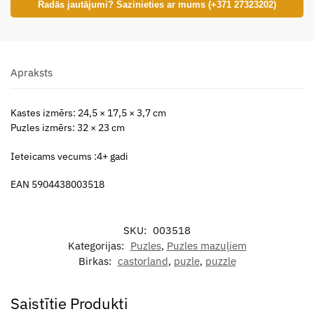
Radās jautājumi? Sazinieties ar mums (+371 27323202)
Apraksts
Kastes izmērs: 24,5 × 17,5 × 3,7 cm
Puzles izmērs: 32 × 23 cm
Ieteicams vecums :4+ gadi
EAN 5904438003518
SKU:
003518
Kategorijas:
Puzles
,
Puzles mazuļiem
Birkas:
castorland
,
puzle
,
puzzle
Saistītie Produkti