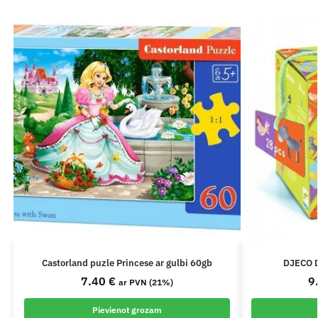
Castorland puzle Princese ar gulbi 60gb
DJECO D
7.40
€
9
ar PVN (21%)
Pievienot grozam