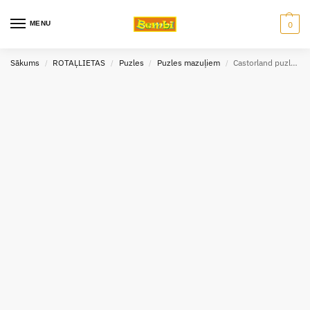
MENU
0
Sākums
ROTAĻLIETAS
Puzles
Puzles mazuļiem
Castorland puzle Princis un princese 30 gb
/
/
/
/