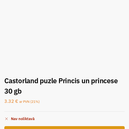
Castorland puzle Princis un princese
30 gb
3.32
€
ar PVN (21%)
Nav noliktavā