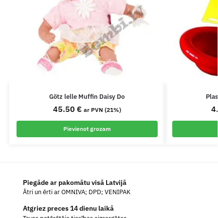
Götz lelle Muffin Daisy Do
Plas
45.50
€
4
ar PVN (21%)
Pievienot grozam
Piegāde ar pakomātu visā Latvijā
Ātri un ērti ar OMNIVA; DPD; VENIPAK
Atgriez preces 14 dienu laikā