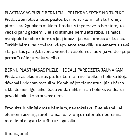
PLASTMASAS PUZLE BĒRNIEM – PRIEKRAS SPĒKS NO TUPIKO!
Piedāvājam plastmasas puzles bērniem, kas ir lielisks treniņš
pirms sarežģītākām mīklām. Produkts ir paredzēts bērniem, kas
vecāki par 3 gadiem. Lieliski stimulē bērnu attīstību. Tā māca
manipulēt ar objektiem un ļauj iepazīt jaunas formas un krāsas.
Turklāt bērns var novērot, kā apvienot atsevišķus elementus savā
starpā, kas galu galā veido vienotu veselumu. Tas viņā veido spēju
pamanīt cēloņu-seku secību.
BĒRNU PLASTMASAS PUZLE – IDEĀLI PAREDZĒTA JAUNĀKĀM
Piedāvātās plastmasas puzles bērniem no Tupiko ir lieliska ideja
dāvanai ikvienam mazulim. Kombinējot elementus, jūsu bērns
izklaidēsies ilgu laiku. Šāda veida mīklas ir arī lielisks veids, kā
pavadīt laiku kopā ar vecākiem.
Produkts ir pilnīgi drošs bērniem, nav toksisks. Pietiekami lieli
elementi aizsargā pret norīšanu. Izturīgs materiāls nodrošina
rotaļlietai augstu izturību uz ilgu laiku.
Brīdinājumi!