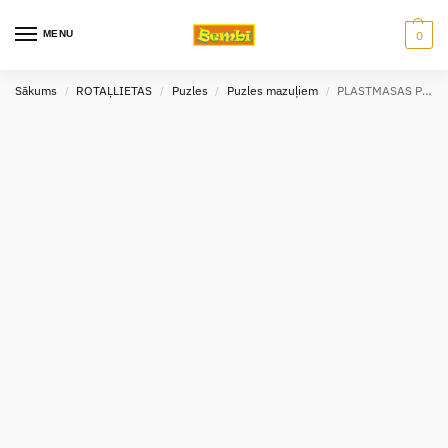
MENU
0
Sākums
ROTAĻLIETAS
Puzles
Puzles mazuļiem
PLASTMASAS PUZLE BĒRNIEM
/
/
/
/