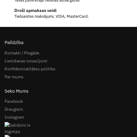
Tavas patērētāja tiesības aizsargātas
Droši apmaksas veidi
Tiešsaistes maksājumi, VISA, MasterCard.
Palīdzība
Kontakti / Piegāde
Lietošanas nosacījumi
Konfidencialitātes politika
Par mums
Seko Mums
Facebook
Draugiem
Instagram