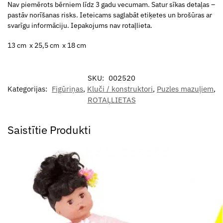
Nav piemērots bērniem līdz 3 gadu vecumam. Satur sīkas detaļas –
pastāv norīšanas risks. Ieteicams saglabāt etiķetes un brošūras ar
svarīgu informāciju. Iepakojums nav rotaļlieta.
13 cm x 25,5 cm x 18 cm
SKU:
002520
Kategorijas:
Figūriņas
,
Kluči / konstruktori
,
Puzles mazuļiem
,
ROTAĻLIETAS
Saistītie Produkti