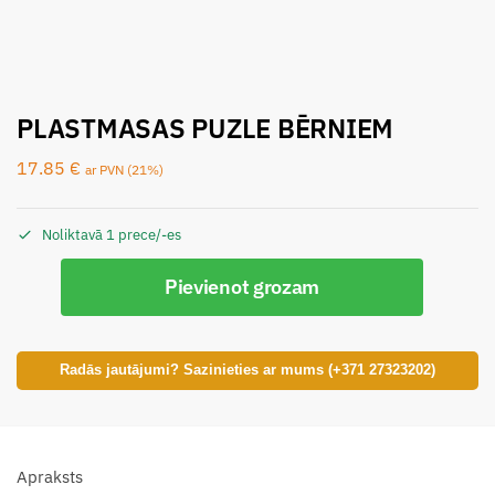
PLASTMASAS PUZLE BĒRNIEM
17.85
€
ar PVN (21%)
Noliktavā 1 prece/-es
Pievienot grozam
Radās jautājumi? Sazinieties ar mums (+371 27323202)
Apraksts