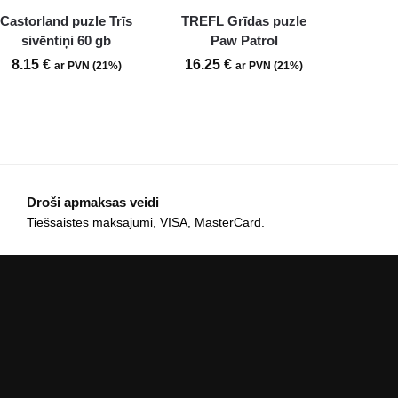
Castorland puzle Trīs
TREFL Grīdas puzle
sivēntiņi 60 gb
Paw Patrol
8.15
€
16.25
€
ar PVN (21%)
ar PVN (21%)
Droši apmaksas veidi
Tiešsaistes maksājumi, VISA, MasterCard.