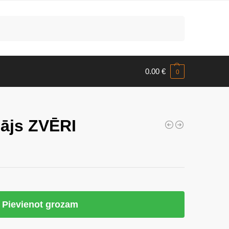
Meklēt
0.00
€
0
lājs ZVĒRI
Pievienot grozam