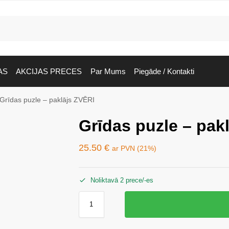
AS
AKCIJAS PRECES
Par Mums
Piegāde / Kontakti
Grīdas puzle – paklājs ZVĒRI
Grīdas puzle – pak
25.50
€
ar PVN (21%)
Noliktavā 2 prece/-es