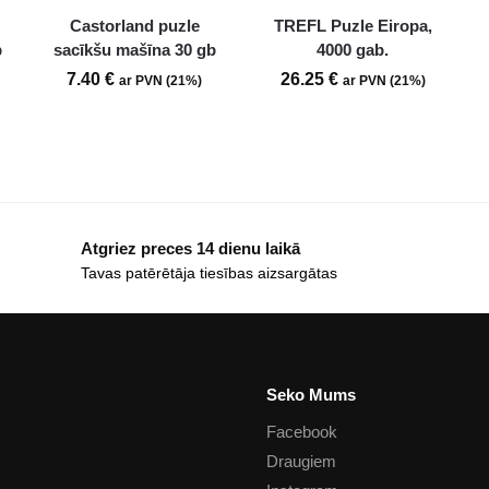
Castorland puzle
TREFL Puzle Eiropa,
b
sacīkšu mašīna 30 gb
4000 gab.
7.40
€
26.25
€
ar PVN (21%)
ar PVN (21%)
Atgriez preces 14 dienu laikā
Tavas patērētāja tiesības aizsargātas
Seko Mums
Facebook
Draugiem