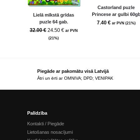
Castorland puzle
Princese ar gulbi 60g
Lielā mīkstā grīdas
puzle 64 gab.
7.40
€
ar PVN (21%)
32.00
€
24.50
€
ar PVN
(21%)
Piegāde ar pakomātu visā Latvijā
Ātri un ērti ar OMNIVA; DPD; VENIPAK
Palīdzība
Kontakti / Piegāde
Lietošanas nosacījumi