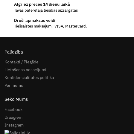
Atgriez preces 14 dienu laikā
Tavas patērētāja tiesības aizsargātas
Droši apmaksas veidi
Tiešsaistes maksājumi, VISA, MasterCard.
Palīdzība
Kontakti / Piegāde
Lietošanas nosacījumi
Konfidencialitātes politika
Par mums
Seko Mums
Facebook
Draugiem
Instagram