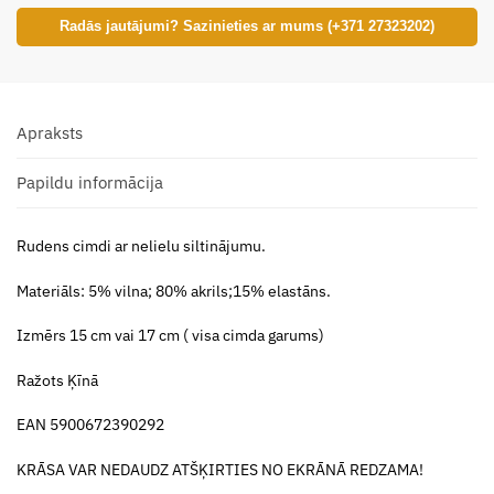
Radās jautājumi? Sazinieties ar mums (+371 27323202)
Apraksts
Papildu informācija
Rudens cimdi ar nelielu siltinājumu.
Materiāls: 5% vilna; 80% akrils;15% elastāns.
Izmērs 15 cm vai 17 cm ( visa cimda garums)
Ražots Ķīnā
EAN 5900672390292
KRĀSA VAR NEDAUDZ ATŠĶIRTIES NO EKRĀNĀ REDZAMA!