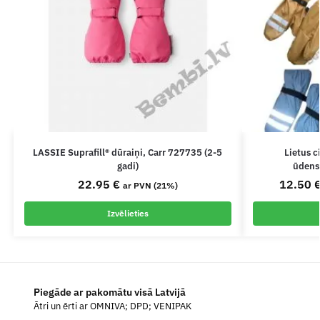
LASSIE Suprafill® dūraiņi, Carr 727735 (2-5
Lietus c
gadi)
ūdensn
22.95
€
12.50
ar PVN (21%)
Izvēlieties
Piegāde ar pakomātu visā Latvijā
Ātri un ērti ar OMNIVA; DPD; VENIPAK