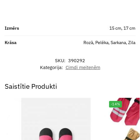
Izmērs
15 cm, 17 cm
Krāsa
Rozā, Pelēka, Sarkana, Zila
SKU:
390292
Kategorija:
Cimdi meitenēm
Saistītie Produkti
-14%