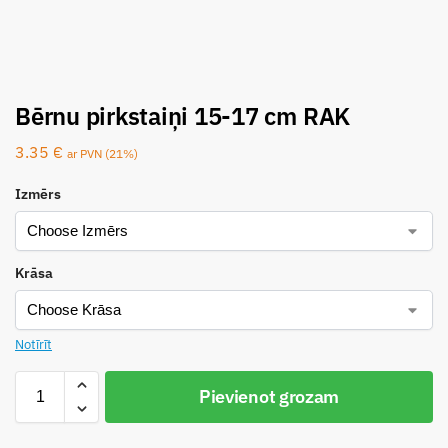
Bērnu pirkstaiņi 15-17 cm RAK
3.35
€
ar PVN (21%)
Izmērs
Krāsa
Notīrīt
Pievienot grozam