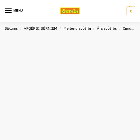
MENU
0
Sākums
APĢĒRBI BĒRNIEM
Meiteņu apģērbi
Āra apģērbs
Cimdi meitenēm
/
/
/
/